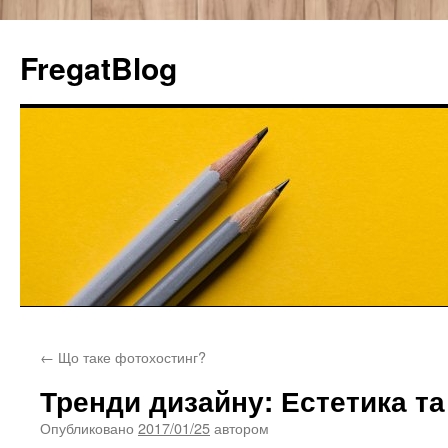
FregatBlog
Перейти
←
Що таке фотохостинг?
к
Тренди дизайну: Естетика та 
содержимому
Опубликовано
2017/01/25
автором