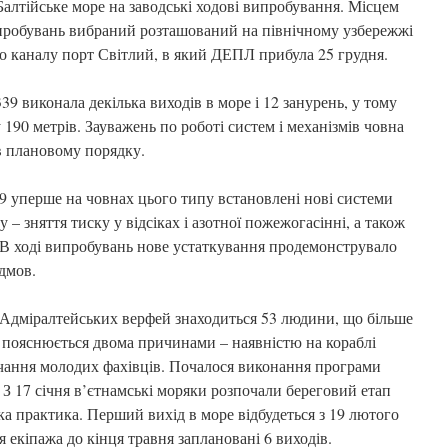
алтійське море на заводські ходові випробування. Місцем
пробувань вибраний розташований на північному узбережжі
о каналу порт Світлий, в який ДЕПЛ прибула 25 грудня.
 виконала декілька виходів в море і 12 занурень, у тому
 190 метрів. Зауважень по роботі систем і механізмів човна
в плановому порядку.
9 уперше на човнах цього типу встановлені нові системи
 – зняття тиску у відсіках і азотної пожежогасінні, а також
 В ході випробувань нове устаткування продемонструвало
ідмов.
і Адміралтейських верфей знаходиться 53 людини, що більше
е пояснюється двома причинами – наявністю на кораблі
вчання молодих фахівців. Почалося виконання програми
 З 17 січня в’єтнамські моряки розпочали береговий етап
ька практика. Перший вихід в море відбудеться з 19 лютого
я екіпажа до кінця травня заплановані 6 виходів.