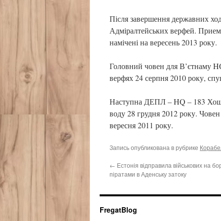
Після завершення державних хо
Адміралтейських верфей. Приемо
намічені на вересень 2013 року.
Головний човен для В’єтнаму H
верфях 24 серпня 2010 року, спу
Наступна ДЕПЛ – HQ – 183 Хоши
воду 28 грудня 2012 року. Чове
вересня 2011 року.
Запись опубликована в рубрике
Корабел
←
Естонія відправила військових на бо
піратами в Аденську затоку
FregatBlog