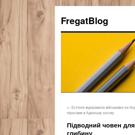
FregatBlog
Перейти
←
Естонія відправила військових на бо
к
піратами в Аденську затоку
содержимому
Підводний човен для
глибину