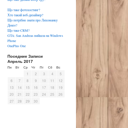
Що таке фотохостинг?
Хто такий веб-дизайнер?
Що потрібно знати про Лихоманку
Денге?
Що таке CRM?
GTA: San Andreas вийшла на Windows
Phone
OnePlus One
Поседние Записи
Апрель 2017
Пн
Вт
Ср
Чт
Пт
Сб
Вс
1
2
3
4
5
6
7
8
9
10
11
12
13
14
15
16
17
18
19
20
21
22
23
24
25
26
27
28
29
30