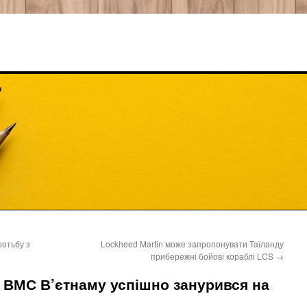
ротьбу з
Lockheed Martin може запропонувати Таїланду
прибережні бойові кораблі LCS
→
 ВМС В’єтнаму успішно занурився на