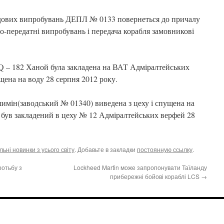
дових випробувань ДЕПЛ № 0133 повернеться до причалу
-передатні випробувань і передача корабля замовникові
Q – 182 Ханой була закладена на ВАТ Адміралтейських
щена на воду 28 серпня 2012 року.
мін(заводський № 01340) виведена з цеху і спущена на
н був закладений в цеху № 12 Адміралтейських верфей 28
ьні новинки з усього світу
. Добавьте в закладки
постоянную ссылку
.
ротьбу з
Lockheed Martin може запропонувати Таїланду
прибережні бойові кораблі LCS
→