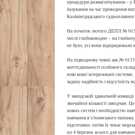
процедури розмагнічування – у Б
базування на час проведення ви
Калінінградського судноплавног
На початок лютого ДЕПЛ № 01339
числі глибоководне – на глибину
не було, усі вони відпрацювали 
На підводному човні зав.№ 0133
життєдіяльності особового складу
нові комп’ютеризовані системи.
задану надійність і відсутність в
У заводській здавальній команд
звичайної кількості заводчан. Ц
нових систем і необхідністю на
навчання в’єтнамського екіпажа.
підготовки, потім їх чекає морс
по 4 березня, всього для навчанн