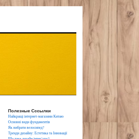
Полезные Сссылки
Найкращі інтернет-магазини Китаю
Основні види фундаментів
Як вибрати велосипед?
Тренди дизайну: Естетика та Інновації
Що таке дизайн інтер’єру?