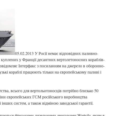
05.02.2013 У Росії немає відповідних паливно-
 куплених у Франції десантних вертолетоносних кораблів-
овідомляє Інтерфакс з посиланням на джерело в оборонно-
зькі кораблі працюють тільки на європейському паливі і
ства, всього для вертольотоносців потрібно близько 50
міни європейських ГСМ російського виробництва
 інших систем, а також відміною заводської гарантії.
ктуються фінськими дизельними двигунами Wartsila, яким в