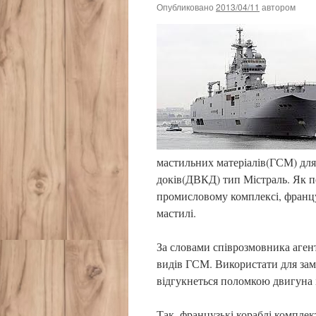
Опубликовано
2013/04/11
автором
мастильних матеріалів(ГСМ) для
доків(ДВКД) тип Містраль. Як п
промисловому комплексі, францу
мастилі.
За словами співрозмовника агент
видів ГСМ. Використати для за
відгукнеться поломкою двигуна і
Так, французькі кораблі компле