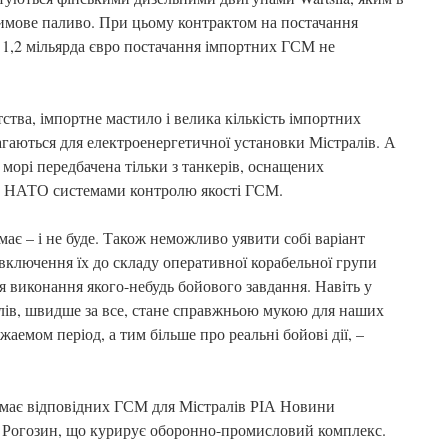
 зимове паливо. При цьому контрактом на постачання
 1,2 мільярда євро постачання імпортних ГСМ не
ства, імпортне мастило і велика кількість імпортних
агаються для електроенергетичної установки Містралів. А
 морі передбачена тільки з танкерів, оснащених
и НАТО системами контролю якості ГСМ.
має – і не буде. Також неможливо уявити собі варіант
включення їх до складу оперативної корабельної групи
виконання якого-небудь бойового завдання. Навіть у
лів, швидше за все, стане справжньою мукою для наших
аемом період, а тим більше про реальні бойові дії, –
немає відповідних ГСМ для Містралів РІА Новини
о Рогозин, що курирує оборонно-промисловий комплекс.