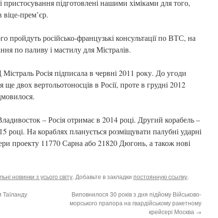
і пристосування підготовлені нашими хіміками для того,
 віце-прем’єр.
го пройдуть російсько-французькі консультації по ВТС, на
ання по паливу і мастилу для Містралів.
Містраль Росія підписала в червні 2011 року. До угоди
 ще двох вертольотоносців в Росії, проте в грудні 2012
дмовилося.
ладивосток – Росія отримає в 2014 році. Другий корабель –
15 році. На кораблях планується розміщувати палубні ударні
ери проекту 11770 Сарна або 21820 Дюгонь, а також нові
ьні новинки з усього світу
. Добавьте в закладки
постоянную ссылку
.
 Таїланду
Виповнилося 30 років з дня підйому Військово-
морського прапора на гвардійському ракетному
крейсері Москва
→