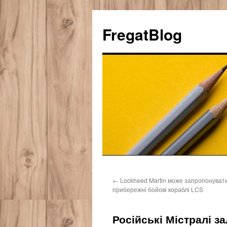
FregatBlog
Перейти
←
Lockheed Martin може запропонувати
к
прибережні бойові кораблі LCS
содержимому
Російські Містралі 