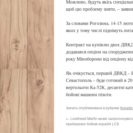
Можливо, будуть якісь спеціальн
щоб цю проблему зняти, – заявив
За словами Рогозина, 14-15 люто
яких у тому числі піднімуть пит
Контракт на купівлю двох ДВКД 
додавався опціон на спорудження
року Міноборони від опціону ві
Як очікується, перший ДВКД – В
Севастополь – буде готовий в 20
вертольоти Ка-52К, десантні кат
бойові машини піхоти.
Запись опубликована в рубрике
Корабел
←
Lockheed Martin може запропонувати
прибережні бойові кораблі LCS