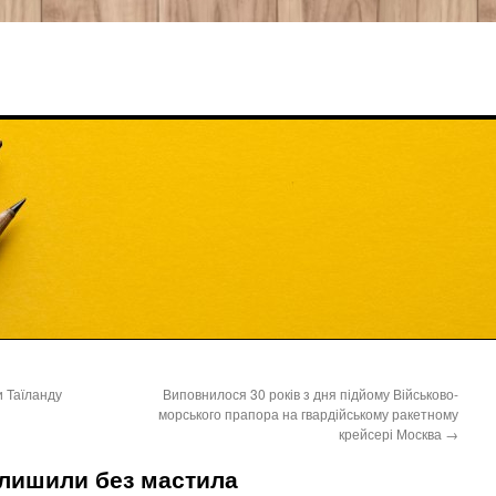
 Таїланду
Виповнилося 30 років з дня підйому Військово-
морського прапора на гвардійському ракетному
крейсері Москва
→
залишили без мастила