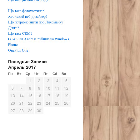
Що таке фотохостинг?
Хто такий веб-дизайнер?
Що потрібно знати про Лихоманку
Денге?
Що таке CRM?
GTA: San Andreas вийшла на Windows
Phone
OnePlus One
Поседние Записи
Апрель 2017
Пн
Вт
Ср
Чт
Пт
Сб
Вс
1
2
3
4
5
6
7
8
9
10
11
12
13
14
15
16
17
18
19
20
21
22
23
24
25
26
27
28
29
30