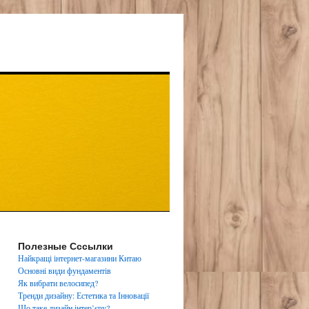
Полезные Сссылки
Найкращі інтернет-магазини Китаю
Основні види фундаментів
Як вибрати велосипед?
Тренди дизайну: Естетика та Інновації
Що таке дизайн інтер’єру?