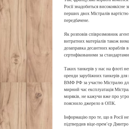
Росії знадобиться високоякісне
перших двох Містралів вартістю
передбачене.
Як розповів співрозмовник агент
витратних матеріалів також вим
дозаправка десантних кораблів в
сертифікованими за стандартам
Таких танкерів у нас на флоті не
оренди зарубіжних танкерів для 
ВМФ РФ за участю Містралю для 
мирний час експлуатація Містра
моряків, не кажучи вже про угрож
пояснило джерело в ОПК.
Інформацію про те, що в Росії 
підтвердив віце-прем’єр Дмитр