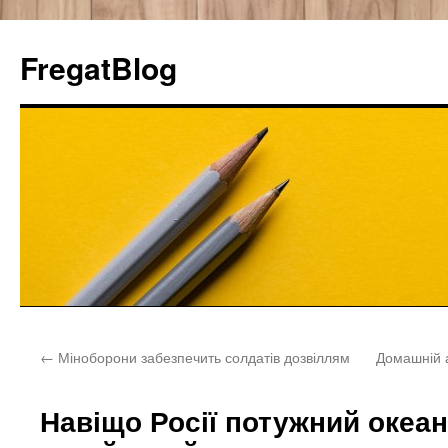
FregatBlog
Перейти
←
Міноборони забезпечить солдатів дозвіллям
Домашній 
к
содержимому
Навіщо Росії потужний океа