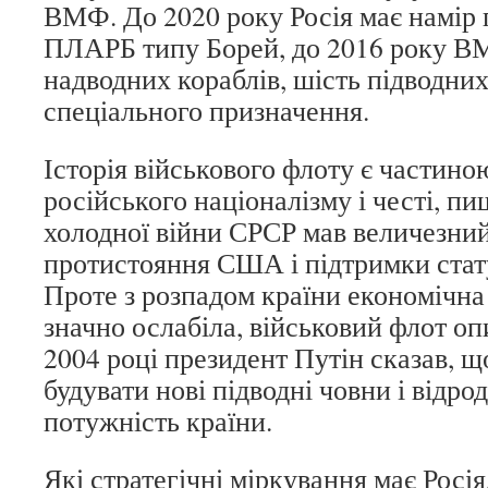
ВМФ. До 2020 року Росія має намір 
ПЛАРБ типу Борей, до 2016 року В
надводних кораблів, шість підводних 
спеціального призначення.
Історія військового флоту є частин
російського націоналізму і честі, пи
холодної війни СРСР мав величезний
протистояння США і підтримки стат
Проте з розпадом країни економічна
значно ослабіла, військовий флот оп
2004 році президент Путін сказав, щ
будувати нові підводні човни і відр
потужність країни.
Які стратегічні міркування має Росі