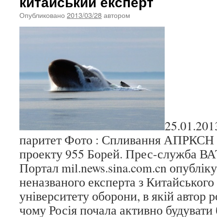
китайський експерт
Опубликовано
2013/03/28
автором
25.01.201
паритет Фото : Спливання АПРКСН
проекту 955 Борей. Прес-служба В
Портал mil.news.sina.com.cn опублік
неназваного експерта з Китайського
університету оборони, в якій автор р
чому Росія почала активно будувати 