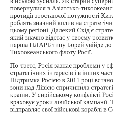
військові зусилля. Як старий супер
повернулися в Азіатсько-тихоокеанс
протидії зростаючої потужності Кит
роблять значний вплив на стратегічні
цьому регіоні. Далекий Схід є страте
який значно відстає у своєму розвит
перша ПЛАРБ типу Борей увійде до
Тихоокеанського флоту Росії.
По-третє, Росія зазнає проблеми у с
стратегічних інтересів і в інших час
Підтримка Росією в 2011 році встан
зони над Лівією спричинила стратегі
країни. У сирійському конфлікті Росі
враховує уроки лівійської кампанії. 
відправляє свої військові кораблі в 