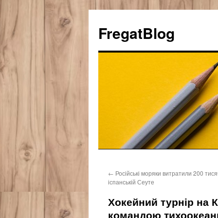
FregatBlog
Перейти
←
Російські моряки витратили 200 тися
к
іспанській Сеуте
содержимому
Хокейний турнір на 
командою тихоокеанц