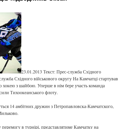
23.01.2013 Текст: Прес-служба Східного
-служба Східного військового округу На Камчатці стартував
о хокею з шайбою. Уперше в нім бере участь команда
 сили Тихоокеанського флоту.
дуться 14 амбітних дружин з Петропавловска-Камчатского,
Мильково.
 перемогу в турнірі, представлятиме Камчатку на