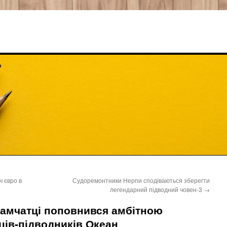
ч євро в
Судоремонтники Нерпи сподіваються зберегти
легендарний підводний човен-3
→
Камчатці поповнився амбітною
ів-підводників Океан