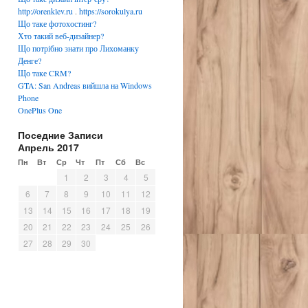
http://orenklev.ru
.
https://sorokulya.ru
Що таке фотохостинг?
Хто такий веб-дизайнер?
Що потрібно знати про Лихоманку
Денге?
Що таке CRM?
GTA: San Andreas вийшла на Windows
Phone
OnePlus One
Поседние Записи
Апрель 2017
Пн
Вт
Ср
Чт
Пт
Сб
Вс
1
2
3
4
5
6
7
8
9
10
11
12
13
14
15
16
17
18
19
20
21
22
23
24
25
26
27
28
29
30