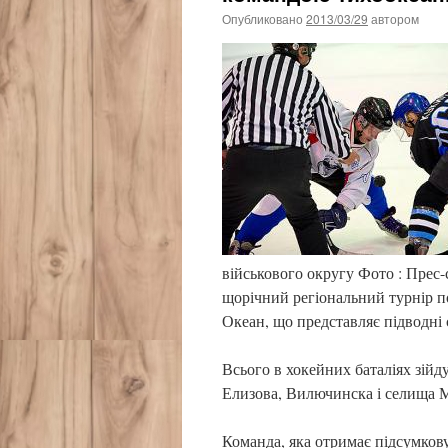
Опубликовано
2013/03/29
автором
військового округу Фото : Прес
щорічний регіональний турнір п
Океан, що представляє підводні
Всього в хокейних баталіях зій
Елизова, Вилючинска і селища 
Команда, яка отримає підсумкову