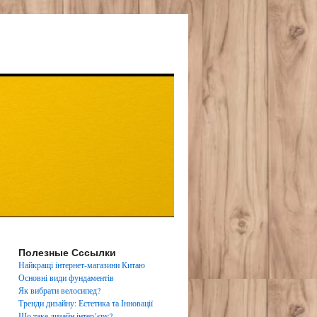
Полезные Сссылки
Найкращі інтернет-магазини Китаю
Основні види фундаментів
Як вибрати велосипед?
Тренди дизайну: Естетика та Інновації
Що таке дизайн інтер’єру?