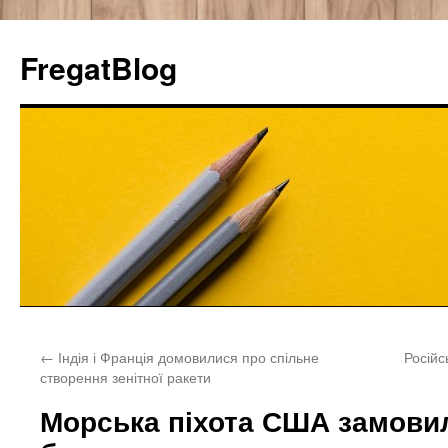
FregatBlog
Перейти
←
Індія і Франція домовилися про спільне
Російс
к
створення зенітної ракети
содержимому
Морська піхота США замовил