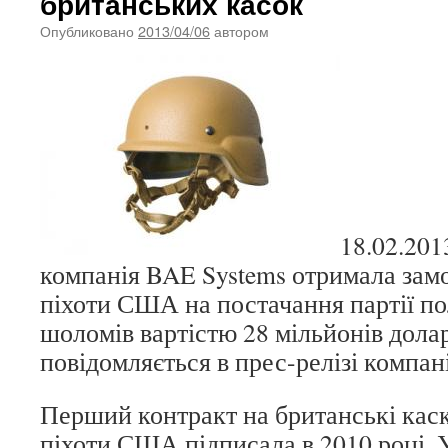
британських касок
Опубликовано
2013/04/06
автором
18.02.201
компанія BAE Systems отримала зам
піхоти США на постачання партії п
шоломів вартістю 28 мільйонів долар
повідомляється в прес-релізі компані
Перший контракт на британські кас
піхоти США підписала в 2010 році. 