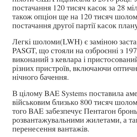
постачання 120 тисяч касок за 28 міл
також опціон ще на 120 тисяч шолом
постачання другої партії касок плану
Легкі шоломи(LWH) є заміною заста
PASGT, що стояли на озброєнні з 19
виконаний з кевлара і пристосовани
різних пристроїв, включаючи оптичн
нічного бачення.
В цілому BAE Systems поставила ам
військовим близько 800 тисяч шоломі
того BAE забезпечує Пентагон брон
розвантажувальними жилетами, а та
перенесення вантажів.