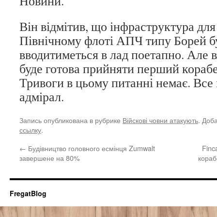
Новини.
Він відмітив, що інфраструктура для
Північному флоті АПЧ типу Борей бу
вводитиметься в лад поетапно. Але в
буде готова прийняти перший корабе
Тривоги в цьому питанні немає. Все 
адмірал.
Запись опубликована в рубрике
Війскові човни атакують
. Доб
ссылку
.
←
Будівництво головного есмінця Zumwalt
Finc
завершене на 80%
кораб
FregatBlog