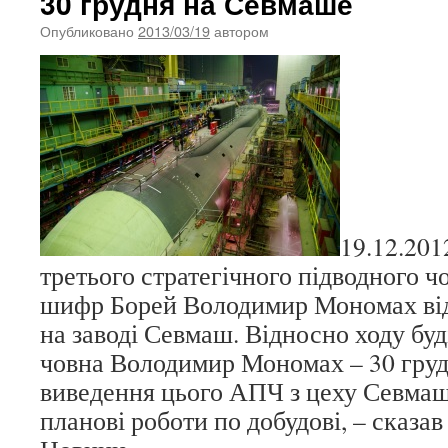
30 грудня на Севмаше
Опубликовано
2013/03/19
автором
19.12.201
третього стратегічного підводного ч
шифр Борей Володимир Мономах від
на заводі Севмаш. Відносно ходу бу
човна Володимир Мономах – 30 груд
виведення цього АПЧ з цеху Севмаш
планові роботи по добудові, – сказав