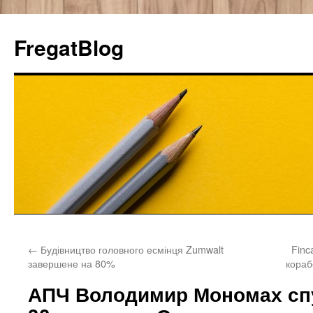
FregatBlog
Перейти
←
Будівництво головного есмінця Zumwalt
Finc
к
завершене на 80%
кораб
содержимому
АПЧ Володимир Мономах спу