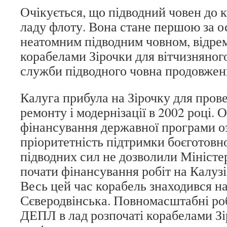
Очікується, що підводний човен до к
ладу флоту. Вона стане першою за ос
неатомним підводним човном, відр
корабелами Зірочки для вітчизняно
служби підводного човна продовжени
Калуга прибула на Зірочку для пров
ремонту і модернізації в 2002 році.
фінансування державної програми о
пріоритетність підтримки боєготовн
підводних сил не дозволили Міністе
почати фінансування робіт на Калузі
Весь цей час корабель знаходився на
Сєверодвінська. Повномасштабні р
ДЕПЛ в лад розпочаті корабелами Зі