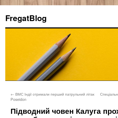
FregatBlog
Перейти
←
ВМС Індії отримали перший патрульний літак
Спеціаль
к
Poseidon
содержимому
Підводний човен Калуга про