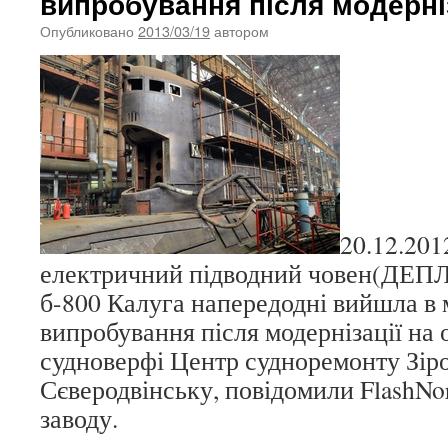
випробування після модерні
Опубликовано
2013/03/19
автором
20.12.201
електричний підводний човен(ДЕПЛ
б-800 Калуга напередодні вийшла в м
випробування після модернізації на
судноверфі Центр судноремонту Зіро
Сєверодвінську, повідомили FlashNo
заводу.