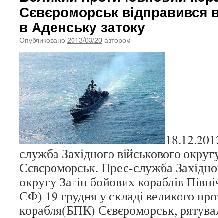
Сєвєроморськ відправився в
в Аденську затоку
Опубликовано
2013/03/20
автором
18.12.201
служба Західного військового округ
Сєвєроморськ. Прес-служба Західно
округу Загін бойових кораблів Півн
СФ) 19 грудня у складі великого пр
корабля(БПК) Сєвєроморськ, рятува