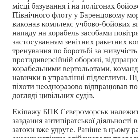
місці базування і на полігонах бойов
Північного флоту у Баренцовому мор
виконав комплекс учбово-бойових в
нападу на корабель засобами повітря
застосуванням зенітних ракетних ко
тренування по боротьбі за живучість
протидиверсійній обороні, відпрацю
корабельними вертольотами, команд
навички в управлінні підлеглими. Пі
піхоти неодноразово відпрацював по
догляді цивільних судів.
Екіпажу БПК Сєвєроморськ належит
завдання антипіратської діяльності в
затоки вже удруге. Раніше в цьому р