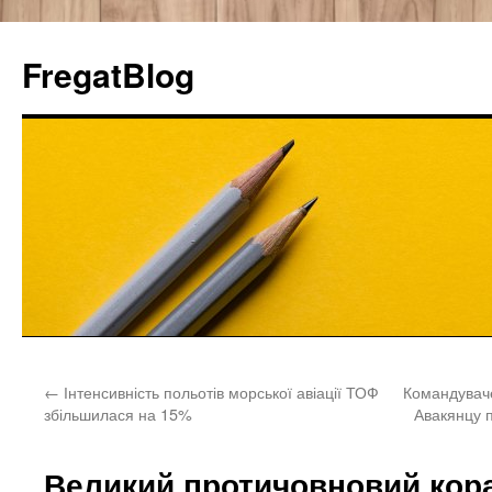
FregatBlog
Перейти
←
Інтенсивність польотів морської авіації ТОФ
Командувач
к
збільшилася на 15%
Авакянцу п
содержимому
Великий протичовновий кор