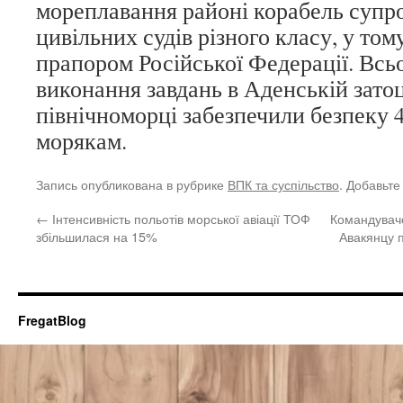
мореплавання районі корабель супр
цивільних судів різного класу, у тому
прапором Російської Федерації. Всьо
виконання завдань в Аденській затоц
північноморці забезпечили безпеку 
морякам.
Запись опубликована в рубрике
ВПК та суспільство
. Добавьте
←
Інтенсивність польотів морської авіації ТОФ
Командувач
збільшилася на 15%
Авакянцу п
FregatBlog