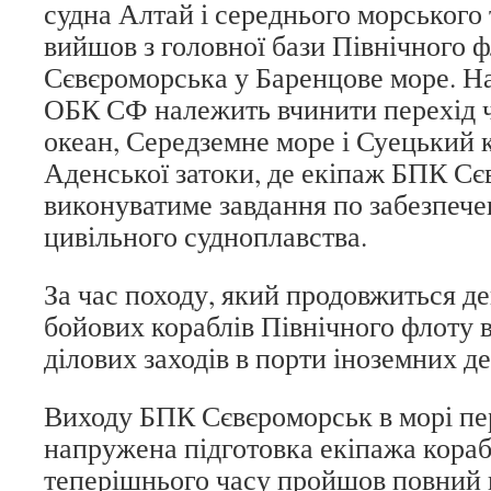
судна Алтай і середнього морського
вийшов з головної бази Північного ф
Сєвєроморська у Баренцове море. 
ОБК СФ належить вчинити перехід 
океан, Середземне море і Суецький 
Аденської затоки, де екіпаж БПК С
виконуватиме завдання по забезпеч
цивільного судноплавства.
За час походу, який продовжиться дек
бойових кораблів Північного флоту вч
ділових заходів в порти іноземних д
Виходу БПК Сєвєроморськ в морі пер
напружена підготовка екіпажа кораб
теперішнього часу пройшов повний 