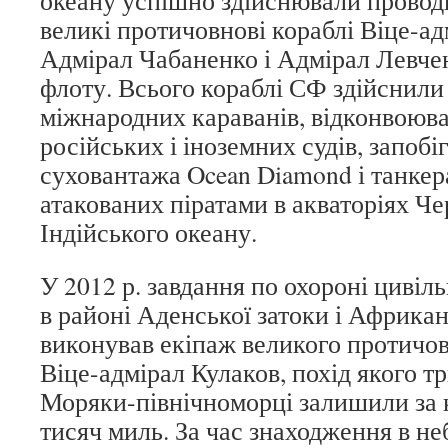
океану успішно здійснювали проводк
великі протичовнові кораблі Віце-ад
Адмірал Чабаненко і Адмірал Левче
флоту. Всього кораблі СФ здійснили
міжнародних караванів, відконвоюв
російських і іноземних судів, запоб
суховантажа Ocean Diamond і танкер
атакованих піратами в акваторіях Че
Індійського океану.
У 2012 р. завдання по охороні цивіл
в районі Аденської затоки і Африка
виконував екіпаж великого протичо
Віце-адмірал Кулаков, похід якого тр
Моряки-північноморці залишили за 
тисяч миль. За час знаходження в н