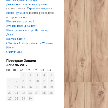
Дизайн квартиры своими руками
своими руками .
Строительство дома
своими руками
подробное руководство
по строительству
Що таке фотохостинг?
Хто такий веб-дизайнер?
Що потрібно знати про Лихоманку
Денге?
Що таке CRM?
GTA: San Andreas вийшла на Windows
Phone
OnePlus One
Поседние Записи
Апрель 2017
Пн
Вт
Ср
Чт
Пт
Сб
Вс
1
2
3
4
5
6
7
8
9
10
11
12
13
14
15
16
17
18
19
20
21
22
23
24
25
26
27
28
29
30