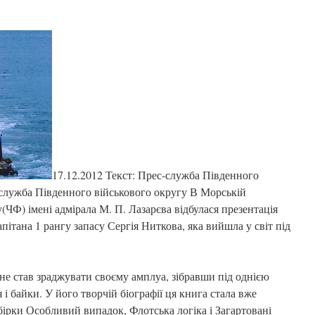
17.12.2012 Текст: Прес-служба Південного
-служба Південного військового округу В Морській
(ЧФ) імені адмірала М. П. Лазарєва відбулася презентація
ітана 1 рангу запасу Сергія Ниткова, яка вийшла у світ під
не став зраджувати своєму амплуа, зібравши під однією
і байки. У його творчій біографії ця книга стала вже
бірки Особливий випадок, Флотська логіка і Загартовані