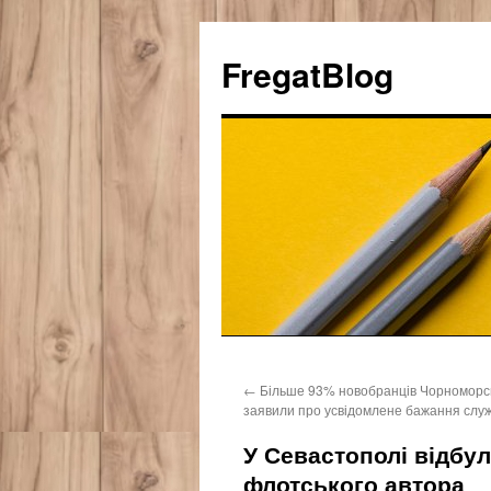
FregatBlog
Перейти
←
Більше 93% новобранців Чорноморс
к
заявили про усвідомлене бажання слу
содержимому
У Севастополі відбул
флотського автора