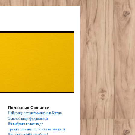
Полезные Сссылки
Найкращі інтернет-магазини Китаю
Основні види фундаментів
Як вибрати велосипед?
Тренди дизайну: Естетика та Інновації
Що таке дизайн інтер’єру?