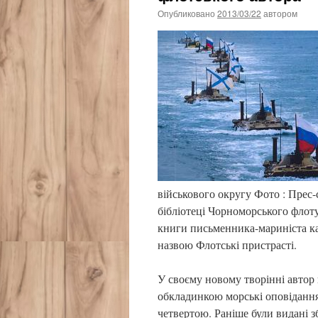
Опубликовано
2013/03/22
автором
військового округу Фото : Прес
бібліотеці Чорноморського флоту
книги письменника-мариніста кап
назвою Флотські пристрасті.
У своєму новому творінні автор 
обкладинкою морські оповідання 
четвертою. Раніше були видані з