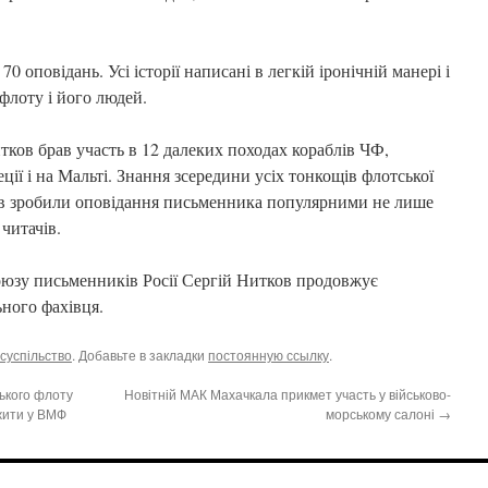
0 оповідань. Усі історії написані в легкій іронічній манері і
флоту і його людей.
тков брав участь в 12 далеких походах кораблів ЧФ,
Греції і на Мальті. Знання зсередини усіх тонкощів флотської
ів зробили оповідання письменника популярними не лише
читачів.
Союзу письменників Росії Сергій Нитков продовжує
ьного фахівця.
суспільство
. Добавьте в закладки
постоянную ссылку
.
ького флоту
Новітній МАК Махачкала прикмет участь у військово-
жити у ВМФ
морському салоні
→