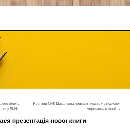
ького флоту
Новітній МАК Махачкала прикмет участь у військово-
жити у ВМФ
морському салоні
→
ася презентація нової книги