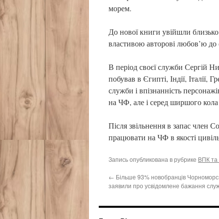
морем.
До нової книги увійшли близько 7
властивою авторові любов’ю до 
В період своєї служби Сергій Ни
побував в Єгипті, Індії, Італії, 
служби і впізнанність персонаж
на ЧФ, але і серед ширшого кола 
Після звільнення в запас член 
працювати на ЧФ в якості цивіл
Запись опубликована в рубрике
ВПК та 
←
Більше 93% новобранців Чорноморс
заявили про усвідомлене бажання слу