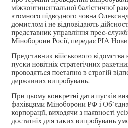
міжконтинентальної балістичної рак
атомного підводного човна Олексан
домислом і не відповідають дійсності
представник управління прес-служби
Міноборони Росії, передає РІА Нови
Представник військового відомства в
пуски новітніх стратегічних ракетни
проводяться поетапно в строгій відп
державних випробувань.
При цьому конкретні дати пусків ви
фахівцями Міноборони РФ і Об’єдна
корпорації, виходячи з наявності усі
достатніх для таких випробувань умо