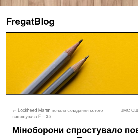
FregatBlog
Перейти
←
Lockheed Martin почала складання сотого
ВМС США
к
винищувача F – 35
содержимому
Міноборони спростувало по