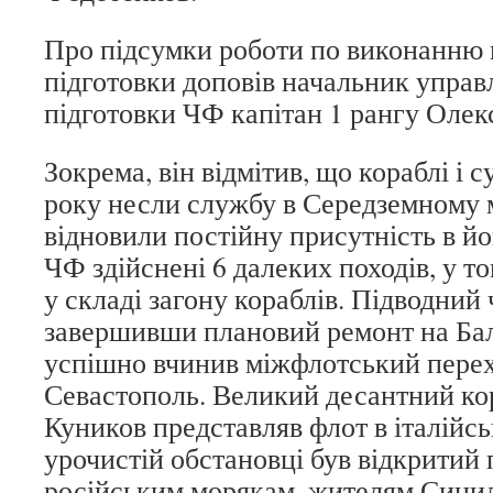
Про підсумки роботи по виконанню 
підготовки доповів начальник управ
підготовки ЧФ капітан 1 рангу Олек
Зокрема, він відмітив, що кораблі і 
року несли службу в Середземному 
відновили постійну присутність в йо
ЧФ здійснені 6 далеких походів, у то
у складі загону кораблів. Підводний
завершивши плановий ремонт на Бал
успішно вчинив міжфлотський перех
Севастополь. Великий десантний ко
Куников представляв флот в італійськ
урочистій обстановці був відкритий
російським морякам, жителям Сицил