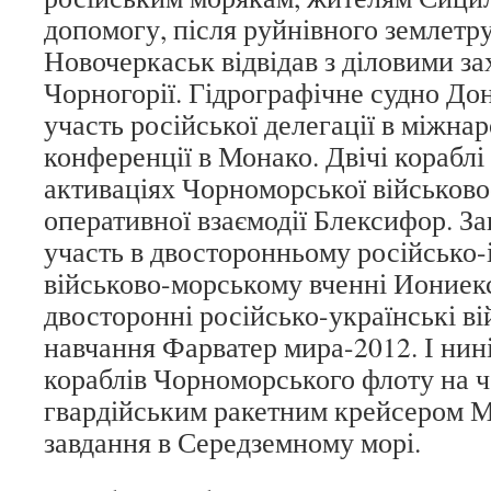
допомогу, після руйнівного землетр
Новочеркаськ відвідав з діловими за
Чорногорії. Гідрографічне судно До
участь російської делегації в міжна
конференції в Монако. Двічі кораблі
активаціях Чорноморської військово
оперативної взаємодії Блексифор. За
участь в двосторонньому російсько-
військово-морському вченні Иониекс
двосторонні російсько-українські в
навчання Фарватер мира-2012. І нині
кораблів Чорноморського флоту на 
гвардійським ракетним крейсером 
завдання в Середземному морі.