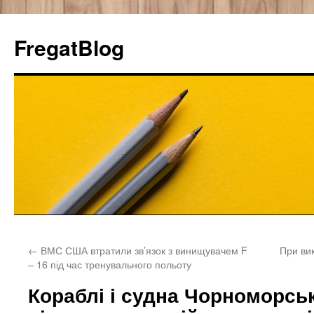
FregatBlog
Перейти
←
ВМС США втратили зв’язок з винищувачем F
При ви
к
– 16 під час тренувального польоту
содержимому
Кораблі і судна Чорноморсь