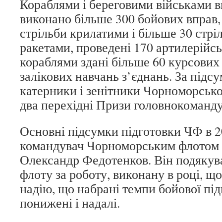
Кораблями і береговими військами 
виконано більше 300 бойових вправ, 
стрільби крилатими і більше 30 стрі
ракетами, проведені 170 артилерійсь
кораблями здані більше 60 курсових 
залікових навчань з’єднань. За підс
катерники і зенітники Чорноморськ
два перехідні Призи головнокоман
Основні підсумки підготовки ЧФ в 20
командувач Чорноморським флотом 
Олександр Федотенков. Він подякув
флоту за роботу, виконану в році, що
надію, що набрані темпи бойової під
понижені і надалі.