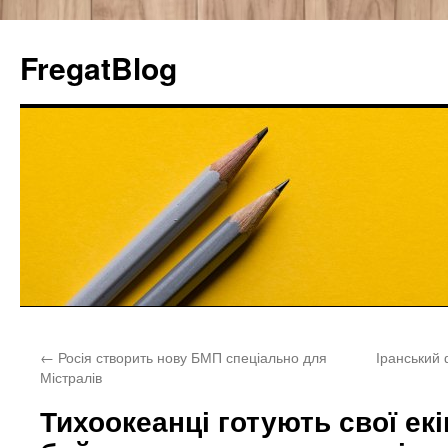
FregatBlog
Перейти
←
Росія створить нову БМП спеціально для
Іранський
к
Містралів
содержимому
Тихоокеанці готують свої екі