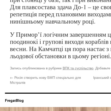
Для плавсостава здача До-1 – це сво
репетиція перед плановими виходами
нинішньому навчальному році.
У Примор’ї логічним завершенням ц
поодинокі і групові виходи кораблів 
весни. На Камчатці ця пора настає 
льодової обстановки в цьому регіоні
Запись опубликована в рубрике
ВПК та суспільство
. Добавьте
←
Росія створить нову БМП спеціально для
Іранський
Містралів
FregatBlog