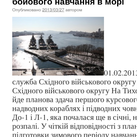
бойового навчання в морі
Опубликовано
2013/03/27
автором
01.02.201
служба Східного військового округу
Східного військового округу На Тих
йде планова здача першого курсовог
надводних кораблях і підводних човн
До-1 і Л-1, яка почалася ще в січні, 
розпалі. У чіткій відповідності з пл
підготовки зимового періоду навчанн