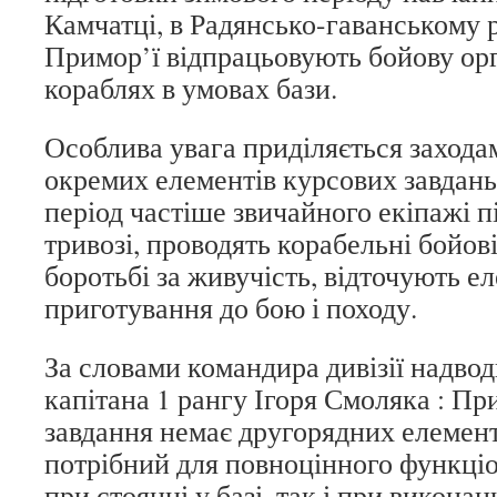
Камчатці, в Радянсько-гаванському 
Примор’ї відпрацьовують бойову орг
кораблях в умовах бази.
Особлива увага приділяється заходам
окремих елементів курсових завдань
період частіше звичайного екіпажі 
тривозі, проводять корабельні бойов
боротьбі за живучість, відточують е
приготування до бою і походу.
За словами командира дивізії надвод
капітана 1 рангу Ігоря Смоляка : Пр
завдання немає другорядних елемент
потрібний для повноцінного функці
при стоянці у базі, так і при виконан