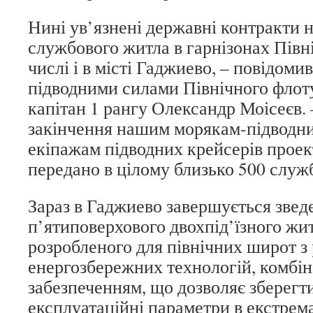
Нині ув’язнені державні контракти 
службового житла в гарнізонах Півн
числі і в місті Гаджиево, – повідоми
підводними силами Північного флоту
капітан 1 рангу Олександр Моісеєв. 
закінчення нашим морякам-підводник
екіпажам підводних крейсерів проект
передано в цілому близько 500 служ
Зараз в Гаджиево завершується звед
п’ятиповерхового двохпід’їзного жи
розробленого для північних широт з 
енергозбережних технологій, комбі
забезпеченням, що дозволяє зберегти
експлуатаційні параметри в екстрем