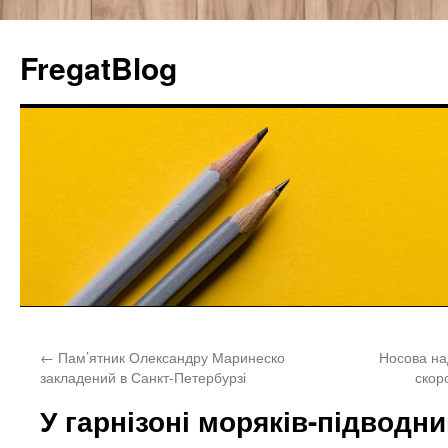
FregatBlog
Перейти
←
Пам’ятник Олександру Маринеско
Носова на
к
закладений в Санкт-Петербурзі
скор
содержимому
У гарнізоні моряків-підводн