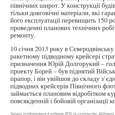
північних широт. У конструкції будів
тільки довговічні матеріали, які гар
його експлуатації перевищить 150 р
проведенні планових технічних робіт
ремонту.
10 січня 2013 року в Сєверодвінськ
ракетному підводному крейсері стра
призначення Юрій Долгорукий – гол
проекту Борей – був піднятий Війсь
прапор, і він увійшов до складу з’є
підводних крейсерів Північного фло
займається плановим відробітком ку
повсякденній і бойовій організації ко
Запись опубликована в рубрике
ВПК та суспільство
. Добавьте