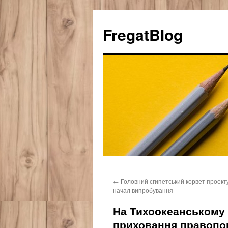
FregatBlog
Перейти
←
Головний єгипетський корвет проект
к
начал випробування
содержимому
На Тихоокеанському 
приховання правоп