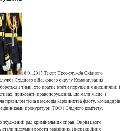
18.01.2013 Текст: Прес-служба Східного
-служба Східного військового округу Командування
бореться з тими, хто прагне втаїти порушення дисципліни і
ктивах, приховати правопорушення, що мали місце, і
ла правилом тісна взаємодія керівництва флоту, командирів
працівниками прокуратури ТОФ і Слідчого комітету.
вою збуджений ряд кримінальних справ. Окрім цього,
 стали підсумки роботи ревізійних і інспекційних