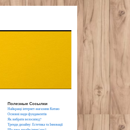
Полезные Сссылки
Найкращі інтернет-магазини Китаю
Основні види фундаментів
Як вибрати велосипед?
Тренди дизайну: Естетика та Інновації
Що таке дизайн інтер’єру?