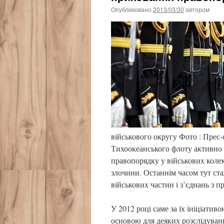
Опубликовано
2013/03/30
автором
військового округу Фото : Прес
Тихоокеанського флоту активно 
правопорядку у військових коле
злочини. Останнім часом тут ста
військових частин і з’єднань з 
У 2012 році саме за їх ініціати
основою для деяких розслідувань