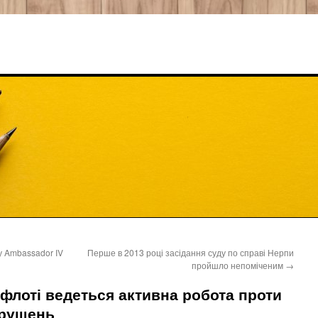
у Ambassador IV
Перше в 2013 році засідання суду по справі Нерпи
пройшло непоміченим
→
флоті ведеться активна робота проти
орушень