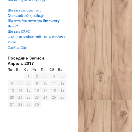
Що таке фотохостинг?
Хто такий веб-дизайнер?
Що потрібно знати про Лихоманку
Денге?
Що таке CRM?
GTA: San Andreas вийшла на Windows
Phone
OnePlus One
Поседние Записи
Апрель 2017
Пн
Вт
Ср
Чт
Пт
Сб
Вс
1
2
3
4
5
6
7
8
9
10
11
12
13
14
15
16
17
18
19
20
21
22
23
24
25
26
27
28
29
30