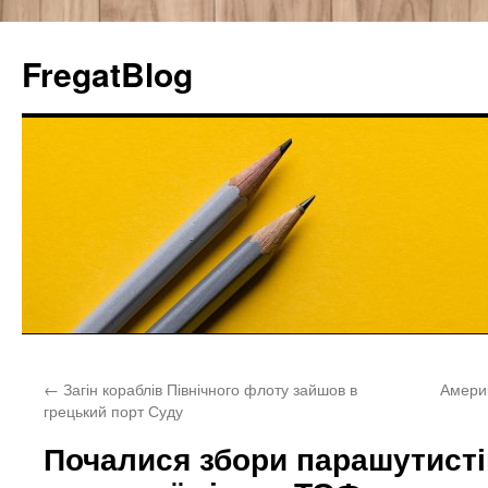
FregatBlog
Перейти
←
Загін кораблів Північного флоту зайшов в
Америк
к
грецький порт Суду
содержимому
Почалися збори парашутисті