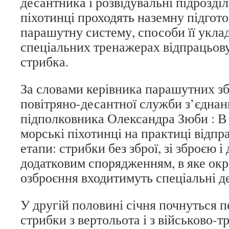
десантника і розвідувальні підрозділ
піхотинці проходять наземну підгот
парашутну систему, способи її укла
спеціальних тренажерах відпрацьову
стрибка.
За словами керівника парашутних зб
повітряно-десантної служби з’єднан
підполковника Олександра Зюби : В 
морські піхотинці на практиці відп
етапи: стрибки без зброї, зі зброєю і
додатковим спорядженням, в яке окр
озброєння входитимуть спеціальні д
У другій половині січня почнуться 
стрибки з вертольота і з військово-т