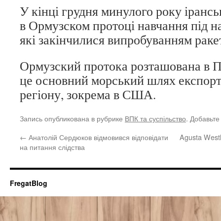
У кінці грудня минулого року іранс
в Ормузском протоці навчання під н
які закінчилися випробуванням ракет
Ормузский протока розташована в Пе
це основний морський шлях експорту
регіону, зокрема в США.
Запись опубликована в рубрике
ВПК та суспільство
. Добавьте
←
Анатолій Сердюков відмовився відповідати
Agusta West
на питання слідства
FregatBlog