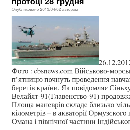
протоці 28 грудня
Опубликовано
2013/04/02
автором
26.12.201
Фото : cbsnews.com Військово-морськ
п’ятницю почнуть проведення навча
берегів країни. Як повідомляє Сіньх
Велайят-91(Главенство-91) продовжа
Площа маневрів складе близько міл
кілометрів – в акваторії Ормузского 
Омана і північної частини Індійсько