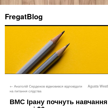
FregatBlog
Перейти
←
Анатолій Сердюков відмовився відповідати
Agusta West
к
на питання слідства
содержимому
ВМС Ірану почнуть навчання