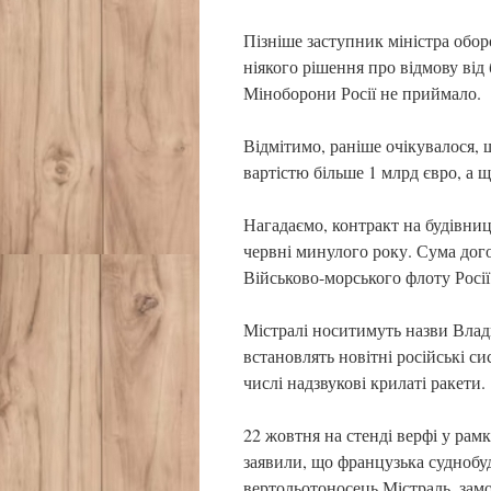
Пізніше заступник міністра обор
ніякого рішення про відмову від 
Міноборони Росії не приймало.
Відмітимо, раніше очікувалося,
вартістю більше 1 млрд євро, а ще
Нагадаємо, контракт на будівни
червні минулого року. Сума дог
Військово-морського флоту Росії
Містралі носитимуть назви Влади
встановлять новітні російські с
числі надзвукові крилаті ракети.
22 жовтня на стенді верфі у рам
заявили, що французька суднобу
вертольотоносець Містраль, замо