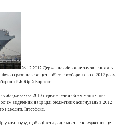
26.12.2012 Державне оборонне замовлення для
в півтора рази перевищить об’єм гособоронзаказа 2012 року,
 оборони РФ Юрій Борисов.
 гособоронзаказа-2013 передбачений об’єм коштів, що
об’єм виділених на ці цілі бюджетних асигнувань в 2012
ого наводить Інтерфакс.
ір узяти паузу, щоб оцінити доцільність спорудження ще