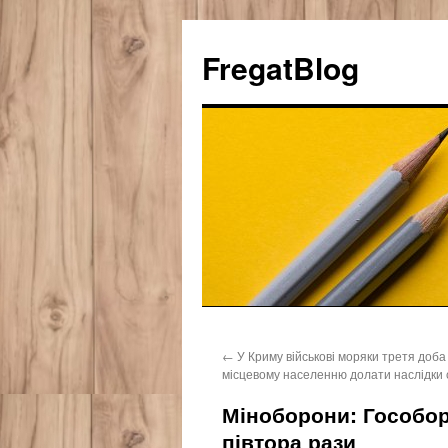
FregatBlog
Перейти
←
У Криму військові моряки третя доба
к
місцевому населенню долати наслідки с
содержимому
Міноборони: Гособор
півтора рази