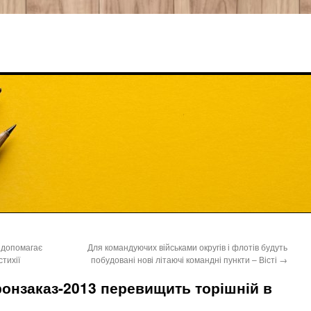
 допомагає
Для командуючих військами округів і флотів будуть
тихії
побудовані нові літаючі командні пункти – Вісті
→
онзаказ-2013 перевищить торішній в