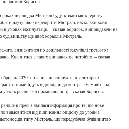
, повідомив Борисов.
 роках перші два Містралі будуть здані міністерству
робити паузу, щоб перевірити Містралі, наскільки вони
ти в умовах експлуатації, – сказав Борисов, відповідаючи на
о будівництву ще двох кораблів Містраль.
лежить визначитися по доцільності закупівлі третього і
аво. Квапитися в таких випадках не потрібно, – сказав
 озброєнь-2020 заплановано спорудження чотирьох
праці за ними йдуть відповідно до контракту. Навіть на
а участь російської промисловості, – сказав Борисов.
аніше в пресі з’явилася інформація про те, що нове
о відмовитися від підписання опціону до угоди з
ьотоносців типу Містраль, що передубачав будівництво