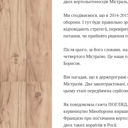
двох вертольотоносців Містраль
Ми сподіваємося, що в 2014-2015
оборони. І тут буде правильно з
відповідають стратегії, перевіри
питання, чи прийнято рішення п
Після цього, за його словами, на
четвертого Містралю. Це наше пр
Борисов.
Він нагадав, що в держпрограмі
Містралів. Два законтрактовані, 
цьому етапі передбачена серйозн
Як повідомляла газета ПОГЛЯД, р
керівництво Міноборони вирішил
Францією про постачання вертол
двох таких кораблів в Росії.