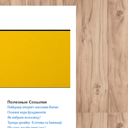
Полезные Сссылки
Найкращі інтернет-магазини Китаю
Основні види фундаментів
Як вибрати велосипед?
Тренди дизайну: Естетика та Інновації
Що таке дизайн інтер’єру?