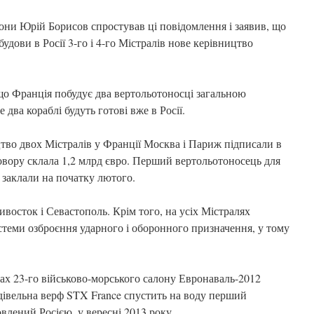
они Юрій Борисов спростував ці повідомлення і заявив, що
будови в Росії 3-го і 4-го Містралів нове керівництво
 що Франція побудує два вертольотоносці загальною
 два кораблі будуть готові вже в Росії.
цтво двох Містралів у Франції Москва і Париж підписали в
овору склала 1,2 млрд євро. Перший вертольотоносець для
 заклали на початку лютого.
восток і Севастополь. Крім того, на усіх Містралях
истеми озброєння ударного і оборонного призначення, у тому
ках 23-го військово-морського салону Евронаваль-2012
дівельна верф STX France спустить на воду перший
влений Росією, у вересні 2013 року.