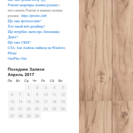
Ремонт квартиры своими руками
с
чего начать Ремонт в ваннои своими
руками .
https://proeto.club
Що таке фотохостинг?
Хто такий веб-дизайнер?
Що потрібно знати про Лихоманку
Денге?
Що таке CRM?
GTA: San Andreas вийшла на Windows
Phone
OnePlus One
Поседние Записи
Апрель 2017
Пн
Вт
Ср
Чт
Пт
Сб
Вс
1
2
3
4
5
6
7
8
9
10
11
12
13
14
15
16
17
18
19
20
21
22
23
24
25
26
27
28
29
30