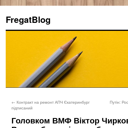
FregatBlog
Перейти
←
Контракт на ремонт АПЧ Єкатеринбург
Путін: Ро
к
підписаний
содержимому
Головком ВМФ Віктор Чирко