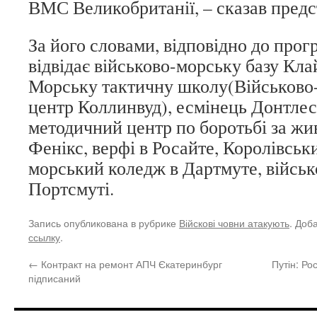
ВМС Великобританії, – сказав пред
За його словами, відповідно до про
відвідає військово-морську базу Кл
Морську тактичну школу(Військово
центр Коллинвуд), есмінець Донтлес
методичний центр по боротьбі за жи
Фенікс, верфі в Росайте, Королівськ
морський коледж в Дартмуте, військ
Портсмуті.
Запись опубликована в рубрике
Війскові човни атакують
. Доб
ссылку
.
←
Контракт на ремонт АПЧ Єкатеринбург
Путін: Ро
підписаний