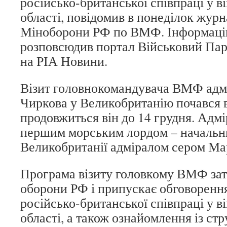
російсько-британської співпраці у в
області, повідомив в понеділок жур
Міноборони РФ по ВМФ. Інформаці
розповсюдив портал Військовий Пар
на РІА Новини.
Візит головнокомандувача ВМФ адм
Чиркова у Великобританію почався в
продовжиться він до 14 грудня. Адмі
першим морським лордом – началь
Великобританії адміралом сером М
Програма візиту головкому ВМФ зат
оборони РФ і припускає обговоренн
російсько-британської співпраці у в
області, а також ознайомлення із ст