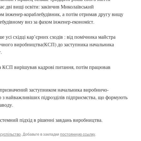
є дві вищі освіти: закінчив Миколаївський
ом інженер-кораблебудівник, а потім отримав другу вищу
ебудівному внз за фахом інженер-економіст.
 усі східці кар’єрних сходів : від помічника майстра
рочного виробництва(КСП) до заступника начальника
.
а КСП вирішував кадрові питання, потім працював
 призначений заступником начальника виробничо-
го з найважливіших підрозділів підприємства, що формують
аводу.
истемний підхід в рішенні завдань виробництва.
суспільство
. Добавьте в закладки
постоянную ссылку
.