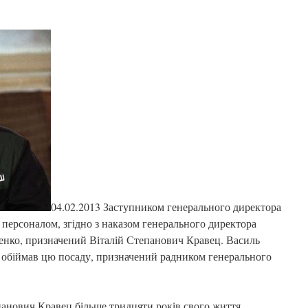
04.02.2013 Заступником генерального директора
ерсоналом, згідно з наказом генерального директора
нко, призначений Віталій Степанович Кравец. Василь
 обіймав цю посаду, призначений радником генерального
епанович Кравец більше тридцяти років свого життя