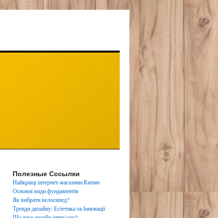
Полезные Сссылки
Найкращі інтернет-магазини Китаю
Основні види фундаментів
Як вибрати велосипед?
Тренди дизайну: Естетика та Інновації
Що таке дизайн інтер’єру?