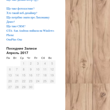
Що таке фотохостинг?
Хто такий веб-дизайнер?
Що потрібно знати про Лихоманку
Денге?
Що таке CRM?
GTA: San Andreas вийшла на Windows
Phone
OnePlus One
Поседние Записи
Апрель 2017
Пн
Вт
Ср
Чт
Пт
Сб
Вс
1
2
3
4
5
6
7
8
9
10
11
12
13
14
15
16
17
18
19
20
21
22
23
24
25
26
27
28
29
30