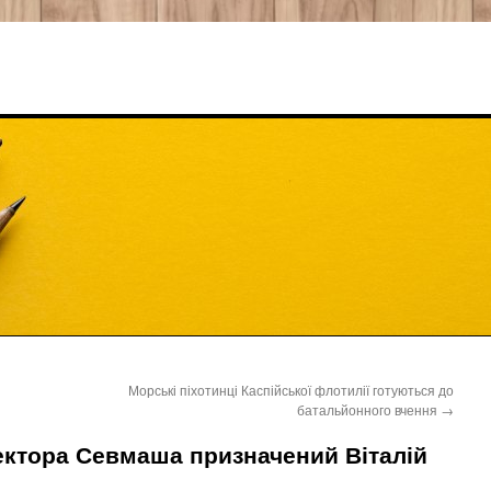
Морські піхотинці Каспійської флотилії готуються до
батальйонного вчення
→
ктора Севмаша призначений Віталій