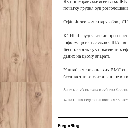
Як пише іранське агентство IRNA,
початку грудня був розголошений
Офіційного коментаря з боку С
КСИР 4 грудня заявив про перехо
інформацією, належав США і вик
Беспилотник був показаний в ефі
даних на цьому апараті.
У штабі американських ВМС спро
беспилотники могли раніше впас
Запись опубликована в рубрике
Коротко
←
На Північному флоті почався збір ке
FregatBlog