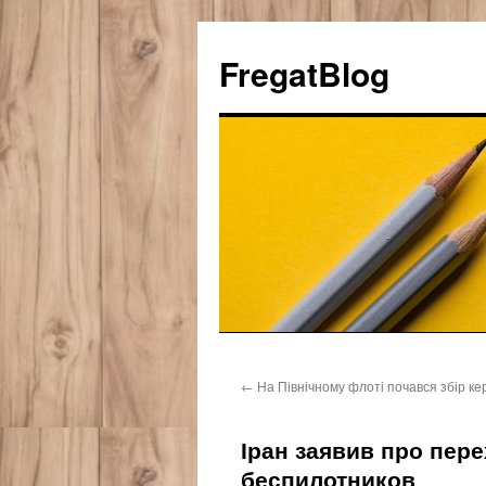
FregatBlog
Перейти
←
На Північному флоті почався збір ке
к
содержимому
Іран заявив про пер
беспилотников