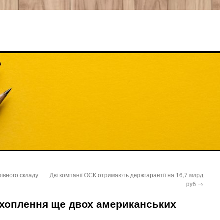
рівного складу
Дві компанії ОСК отримають держгарантії на 16,7 млрд
руб
→
ехоплення ще двох американських