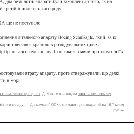
 два безпілотні апарати були захоплені до того, як на
 третій інцидент такого роду.
ША ще не поступало.
плення літального апарату Boeing ScanEagle, який, за їх
ористовувався країною в розвідувальних цілях.
рі іранського телеканалу. Іран також заявив про злом носіїв
стовували втрату апарату, проте стверджували, що деякі
ти в морі.
 та змістовно про флот
. Добавьте в закладки
постоянную ссылку
.
рівного складу
Дві компанії ОСК отримають держгарантії на 16,7 млрд
руб
→