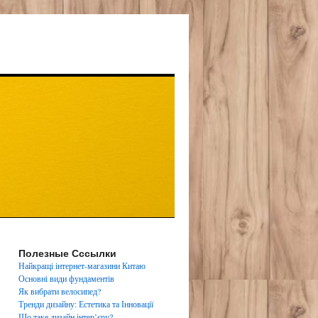
Полезные Сссылки
Найкращі інтернет-магазини Китаю
Основні види фундаментів
Як вибрати велосипед?
Тренди дизайну: Естетика та Інновації
Що таке дизайн інтер’єру?