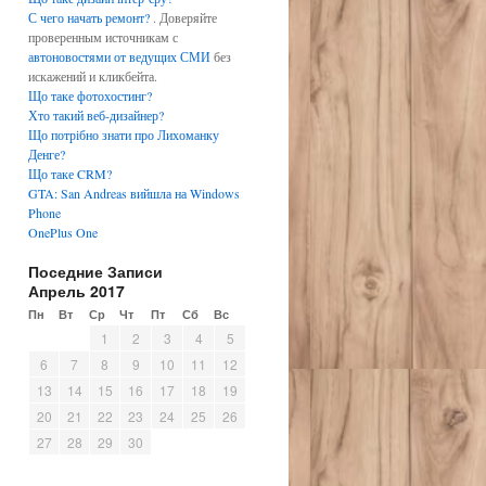
С чего начать ремонт?
. Доверяйте
проверенным источникам с
автоновостями от ведущих СМИ
без
искажений и кликбейта.
Що таке фотохостинг?
Хто такий веб-дизайнер?
Що потрібно знати про Лихоманку
Денге?
Що таке CRM?
GTA: San Andreas вийшла на Windows
Phone
OnePlus One
Поседние Записи
Апрель 2017
Пн
Вт
Ср
Чт
Пт
Сб
Вс
1
2
3
4
5
6
7
8
9
10
11
12
13
14
15
16
17
18
19
20
21
22
23
24
25
26
27
28
29
30