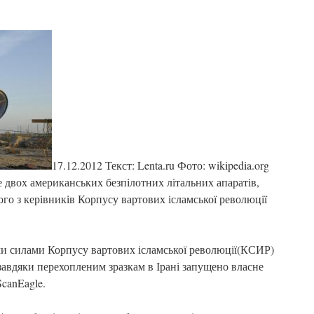
17.12.2012 Текст: Lenta.ru Фото: wikipedia.org
 двох американських безпілотних літальних апаратів,
го з керівників Корпусу вартових ісламської революції
и силами Корпусу вартових ісламської революції(КСИР)
завдяки перехопленим зразкам в Ірані запущено власне
canEagle.