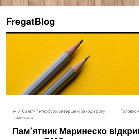
FregatBlog
Перейти
←
У Санкт-Петербурзі завершені заходи року
Головком
к
Нахимова
содержимому
Пам’ятник Маринеско відкри