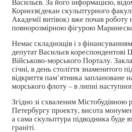
Васильєв. За його інформацією, від
Корнєєв(декан скульптурного факул
Академії витівок) вже почав роботу 
повнорозмірною фігурою Маринеск
Немає складнощів і з фінансуванням 
депутат Васильєв кореспондентові 
Військово-морського Порталу. Закл
січні, в день століття знаменитого пі
відкриття пам’ятника заплановане н
морського флоту – в липні наступног
Згідно зі схваленим Містобудівною 
Петербургу проекту, висота монумен
а сама скульптура підводника буде в
граніті.