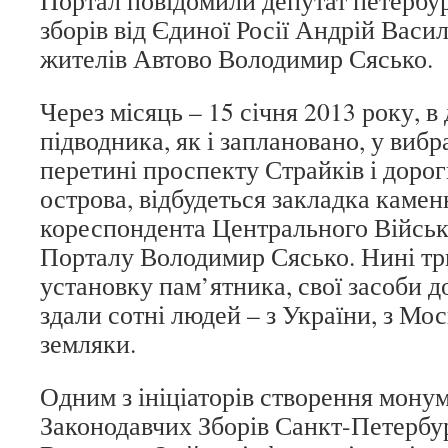
Портал повідомили депутат петербу
зборів від Єдиної Росії Андрій Васил
жителів Автово Володимир Сясько.
Через місяць – 15 січня 2013 року, в 
підводника, як і заплановано, у вибр
перетині проспекту Страйків і доро
острова, відбудеться закладка камен
кореспондента Центрального Війсь
Порталу Володимир Сясько. Нині три
установку пам’ятника, свої засоби 
здали сотні людей – з України, з Мос
земляки.
Одним з ініціаторів створення монум
Законодавчих Зборів Санкт-Петербу