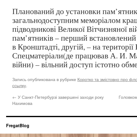
Планований до установки пам’ятни
загальнодоступним меморіалом кра
підводникові Великої Вітчизняної ві
пам’ятників – перший встановлений 
в Кронштадті, другій, – на територі
Спецматеріали(де працював А. И. М
війни) – вільний доступ істотно обм
Запись опубликована в рубрике
Коротко та змістовно про фл
ссылку
.
←
У Санкт-Петербурзі завершені заходи року
Головком
Нахимова
FregatBlog