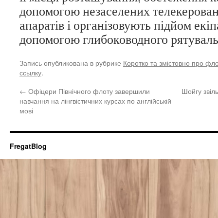
допомогою незаселених телекерован
апаратів і організовують підйом екі
допомогою глибоководного рятуваль
Запись опубликована в рубрике
Коротко та змістовно про фл
ссылку
.
←
Офіцери Північного флоту завершили
Шойгу звіл
навчання на лінгвістичних курсах по англійській
мові
FregatBlog