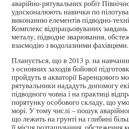
аварійно-рятувальних робіт Північн
удосконалюють навички по пілотува
виконанню елементів підводно-техні
Комплекс відпрацьовуваних завдань
металу, підводне зварювання, обстеж
взаємодію з водолазними фахівцями.
Планується, що в 2013 р. на навчанн
з основних заходів бойової підгото
пройдуть в акваторії Баренцового мо
рятувальники нададуть допомогу ек
підводного човна і на практиці від
порятунку особового складу, що умо
морі. У тому числі – пошук аварійно
що лежить на грунті на глибині біль
її місця розташування, обстеження к