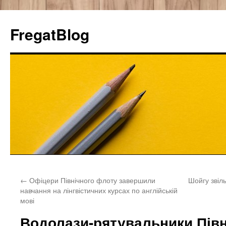
FregatBlog
Перейти
←
Офіцери Північного флоту завершили
Шойгу звіл
к
навчання на лінгвістичних курсах по англійській
мові
содержимому
Водолази-рятувальники Півн