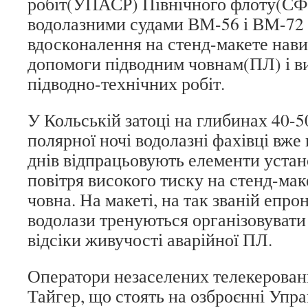
робіт(УПАСР) Північного флоту(СФ) 
водолазними судами ВМ-56 і ВМ-72
вдосконалення на стенд-макете нав
допомоги підводним човнам(ПЛ) і 
підводно-технічних робіт.
У Кольській затоці на глибинах 40-5
полярної ночі водолазні фахівці вже
днів відпрацьовують елементи устан
повітря високого тиску на стенд-мак
човна. На макеті, на так званій епро
водолази тренуються організовувати
відсіки живучості аварійної ПЛ.
Оператори незаселених телекеровани
Тайгер, що стоять на озброєнні Упр