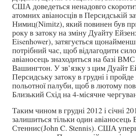
США доведеться ненадовго скоротит
атомних авіаносців в Персидській за
Нимиц(Nimitz), який повинен був при
року в затоку на зміну Дуайту Ейзен
Eisenhower), затягується щонайменш
потрібний час, щоб відлагодити сило
авіаносець знаходиться на базі ВМС
Вашингтон. У зв’язку з цим Дуайт 
Персидську затоку в грудні і пройд
польотної палуби, щоб в лютому пов
Близький Схід на 4-місячне чергува
Таким чином в грудні 2012 і січні 20
залишиться тільки один авіаносец
Стеннис(John C. Stennis). США упер