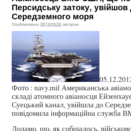
Персидську затоку, увійшов
Середземного моря
Опубликовано
2013/03/22
автором
05.12.201
Фото : navy.mil Американська авіано
складі атомного авіаносця Ейзенха
Суецький канал, увійшла до Середзе
повідомила інформаційна служба 
Додамо, що, як собщалось, військо