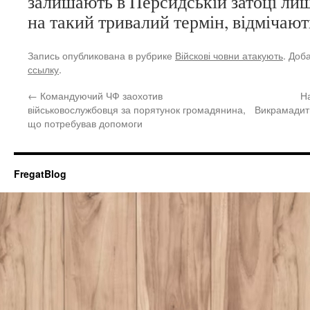
залишають в Персидській затоці лиш
на такий тривалий термін, відмічают
Запись опубликована в рубрике
Війскові човни атакують
. Доб
ссылку
.
←
Командуючий ЧФ заохотив
На
військовослужбовця за порятунок громадянина,
Викрамадит
що потребував допомоги
FregatBlog