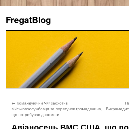
FregatBlog
Перейти
←
Командуючий ЧФ заохотив
На
к
військовослужбовця за порятунок громадянина,
Викрамадит
що потребував допомоги
содержимому
Авіаносець ВМС США, що по