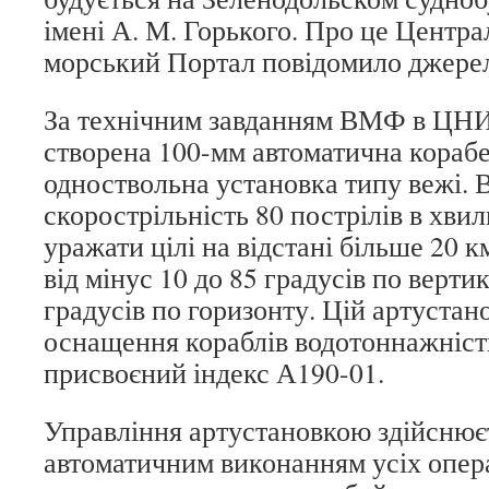
імені А. М. Горького. Про це Центр
морський Портал повідомило джерел
За технічним завданням ВМФ в ЦН
створена 100-мм автоматична кораб
одноствольна установка типу вежі. 
скорострільність 80 пострілів в хвил
уражати цілі на відстані більше 20 км
від мінус 10 до 85 градусів по верти
градусів по горизонту. Цій артустан
оснащення кораблів водотоннажністю
присвоєний індекс А190-01.
Управління артустановкою здійснює
автоматичним виконанням усіх опер