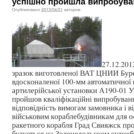
успішно пройшла випробува
Опубликовано
2013/04/01
автором
27.12.20
зразок виготовленої ВАТ ЦНИИ Бур
вдосконаленої 100-мм автоматичної 
артилерійської установки А190-01 У
пройшов кваліфікаційні випробуванн
відповідність вимогам замовника і 
військовим кораблебудівникам для 
ракетного корабля Град Свияжск про
будується на Зеленодольском судноб