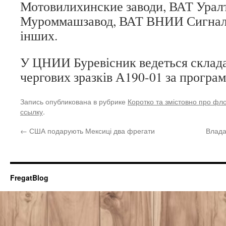
Мотовилихинские заводи, ВАТ Урал
Муроммашзавод, ВАТ ВНИИ Сигнал
інших.
У ЦНИИ Буревісник ведеться склада
чергових зразків А190-01 за програ
Запись опубликована в рубрике
Коротко та змістовно про фл
ссылку
.
←
США подарують Мексиці два фрегати
Влада 
FregatBlog