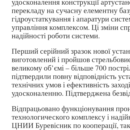
удосконалення конструкції артустан
перекладу на сучасну елементну баз
гідроустаткування і апаратури сист
управління комплексом. Ці зміни с
надійності роботи системи.
Перший серійний зразок нової уста
виготовлений і пройшов стрельбови
великому об’ємі – більше 700 постр
підтвердили повну відповідність ус
технічних умов і ефективність заходів
удосконаленню. Підтверджена безвід
Відпрацьовано функціонування про
технологического комплексу і надій
ЦНИИ Буревісник по кооперації, та