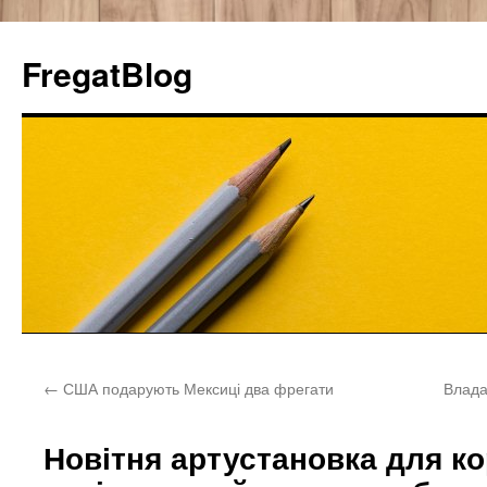
FregatBlog
Перейти
←
США подарують Мексиці два фрегати
Влада 
к
содержимому
Новітня артустановка для к