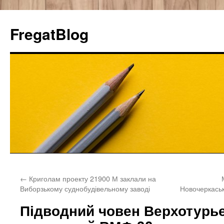
FregatBlog
Перейти
←
Криголам проекту 21900 М заклали на
к
Виборзькому суднобудівельному заводі
Новочеркаськ
содержимому
Підводний човен Верхотурь