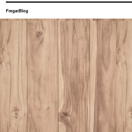
FregatBlog