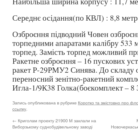
Найбільша ширина корпусу : 11,7 м
Середнє осідання(по КВЛ) : 8,8 метр
Озброєння підводний Човен озброєн
торпедними апаратами калібру 533 м
торпед. Замість торпед можливий пр
Ракетне озброєння – 16 пускових ус
ракет Р-29РМУ2 Синява. До складу 
переносний зенітно-ракетний компл
Игла-1/9К38 Голка(боєкомплект – 8 
Запись опубликована в рубрике
Коротко та змістовно про фл
ссылку
.
←
Криголам проекту 21900 М заклали на
Виборзькому суднобудівельному заводі
Новочеркаськ