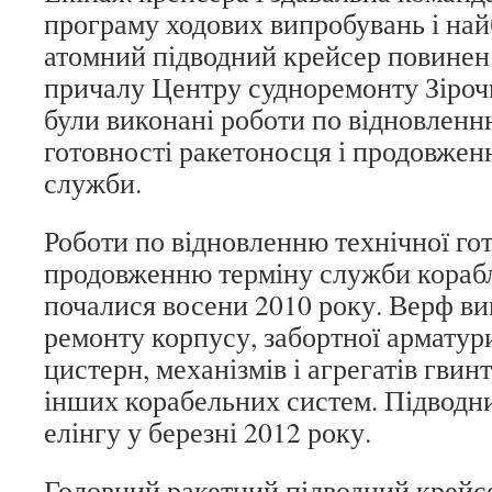
програму ходових випробувань і н
атомний підводний крейсер повинен
причалу Центру судноремонту Зіроч
були виконані роботи по відновленн
готовності ракетоносця і продовжен
служби.
Роботи по відновленню технічної гот
продовженню терміну служби корабля
почалися восени 2010 року. Верф ви
ремонту корпусу, забортної арматур
цистерн, механізмів і агрегатів гвин
інших корабельних систем. Підводн
елінгу у березні 2012 року.
Головний ракетний підводний крейсе