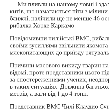
— Ми пливли на нашому човні і зда
китів, що намагаються піти з мілини
ближчі, налічили ще не менше 46 осо
рибалка Хорхе Каркамо.
Повідомивши чилійські ВМС, рибал
своїми зусиллями звільнити якомога
млекопитающих до приїзду рятуваль
Причини масового викиду тварин на
відомі, проте представники цього пі
за спостереженнями учених, неоднор
в таких ситуаціях. Довжина багатьох
метрів, а ваги від 1 до 4 тонн.
Представник ВМС Чилі Клаудио Сун