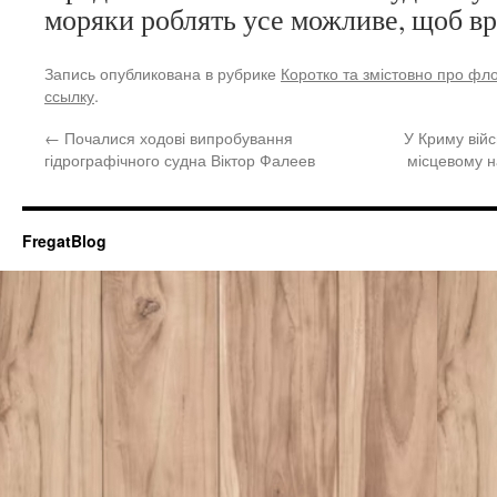
моряки роблять усе можливе, щоб вр
Запись опубликована в рубрике
Коротко та змістовно про фл
ссылку
.
←
Почалися ходові випробування
У Криму вій
гідрографічного судна Віктор Фалеев
місцевому н
FregatBlog