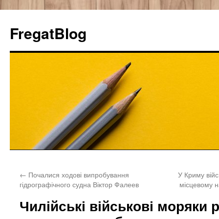
FregatBlog
Перейти
←
Почалися ходові випробування
У Криму вій
к
гідрографічного судна Віктор Фалеев
місцевому н
содержимому
Чилійські військові моряки 