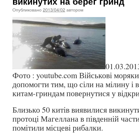
викинутих на берег гринд
Опубликовано
2013/04/02
автором
01.03.201
Фото : youtube.com Військові моряк
допомогти тим, що сіли на мілину і 
китам-гриндам повернутися у відкри
Близько 50 китів виявилися викинут
протоці Магеллана в південній част
помітили місцеві рибалки.