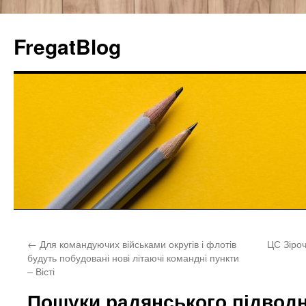
FregatBlog
Перейти
←
Для командуючих військами округів і флотів
ЦС Зіроч
к
будуть побудовані нові літаючі командні пункти
– Вісті
содержимому
Пошуки радянського підводн