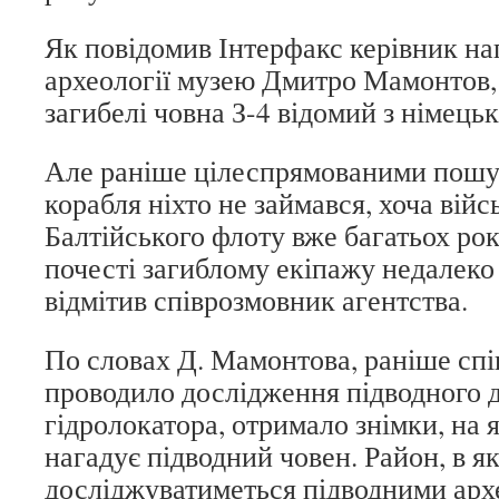
Як повідомив Інтерфакс керівник на
археології музею Дмитро Мамонтов,
загибелі човна З-4 відомий з німецьк
Але раніше цілеспрямованими пошу
корабля ніхто не займався, хоча війс
Балтійського флоту вже багатьох рок
почесті загиблому екіпажу недалеко 
відмітив співрозмовник агентства.
По словах Д. Мамонтова, раніше сп
проводило дослідження підводного 
гідролокатора, отримало знімки, на я
нагадує підводний човен. Район, в як
досліджуватиметься підводними арх