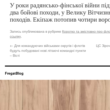
У роки радянсько-фінської війни пі
два бойові походи, у Велику Вітчизн
походів. Екіпаж потопив чотири воро
Запись опубликована в рубрике
Коротко та змістовно про фл
ссылку
.
←
Для командуючих військами округів і флотів
ЦС Зіроч
будуть побудовані нові літаючі командні пункти
– Вісті
FregatBlog