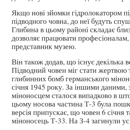
Якщо нові зйомки гідролокатором пі
підводного човна, до неї будуть спущ
Глибина в цьому районі складає близ
дозволяє працювати професіоналам, 
представник музею.
Він також додав, що існує декілька в
Підводний човен міг стати жертвою 
глибинних бомб германського міноно
січня 1945 року. За іншими даними, 
міноносцем сталося випадково в шт
цьому носова частина Т-3 була пош
версія припускає, що човен 6 січня 
міноносець Т-33. На З-4 загинули усі