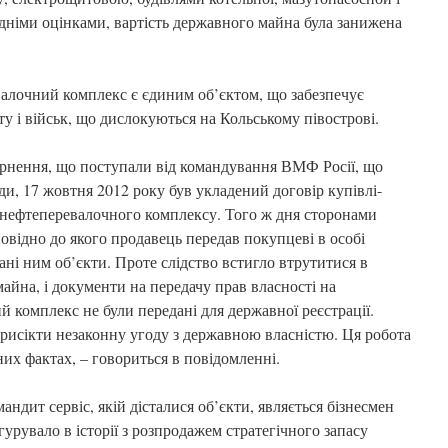
дніми оцінками, вартість державного майна була занижена
алочний комплекс є єдиним об’єктом, що забезпечує
 і військ, що дислокуються на Кольському півострові.
рнення, що поступали від командування ВМФ Росії, що
ди, 17 жовтня 2012 року був укладений договір купівлі-
 нефтеперевалочного комплексу. Того ж дня сторонами
овідно до якого продавець передав покупцеві в особі
ні ним об’єкти. Проте слідство встигло втрутитися в
айна, і документи на передачу прав власності на
комплекс не були передані для державної реєстрації.
присікти незаконну угоду з державною власністю. Ця робота
них фактах, – говориться в повідомленні.
дит сервіс, якій дісталися об’єкти, являється бізнесмен
гурувало в історії з розпродажем стратегічного запасу