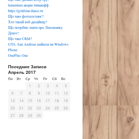
lumentum акции тинькофф
.
https://goldstar-dance.ru
Що таке фотохостинг?
Хто такий веб-дизайнер?
Що потрібно знати про Лихоманку
Денге?
Що таке CRM?
GTA: San Andreas вийшла на Windows
Phone
OnePlus One
Поседние Записи
Апрель 2017
Пн
Вт
Ср
Чт
Пт
Сб
Вс
1
2
3
4
5
6
7
8
9
10
11
12
13
14
15
16
17
18
19
20
21
22
23
24
25
26
27
28
29
30