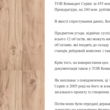
ТОВ Командит Сервіс за 455 млн.
Прокуратури, на 240 млн. рублів
В якості спростування даних, К
Предметом угоди, відмічає суспі
всього 12 об’єктів, які можуть 
об’єктами, які входять до склад
станція, рейдовий комплекс і та
Крім того, на використання цих 1
документація також у ТОВ Команд
Як випливає з повідомлення, ці
Сервіс в 2005 році на його ж вл
загального проекту із створенн
Потім вони були передані держав
агентства по управлінню федер