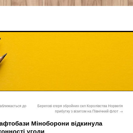
наближається до
Берегові єгеря збройних сил Королівства Норвегія
прибутку з візитом на Північний флот
→
нафтобази Міноборони відкинула
конності угоди