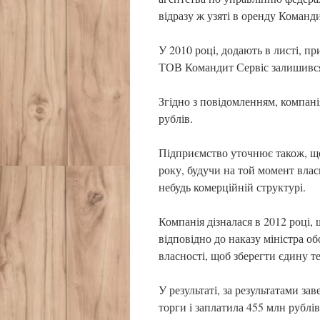
відразу ж узяті в оренду Команд
У 2010 році, додають в листі, 
ТОВ Командит Сервіс залишився 
Згідно з повідомленням, компані
рублів.
Підприємство уточнює також, щ
року, будучи на той момент власн
небудь комерційній структурі.
Компанія дізналася в 2012 році,
відповідно до наказу міністра об
власності, щоб зберегти єдину т
У результаті, за результатами з
торги і заплатила 455 млн рублів 