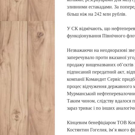
зливними естакадами. За попере
більш ніж на 242 млн рублів.
У СК відмічають, що нефтеперев
функціонування Північного флоту
Незважаючи на неодноразові зве
заперечувало проти вказаної уго
продажу вищеназваних об’єктів
підписаний передатний акт, відп
компанії Командит Сервіс придба
процес відчуження державного м
Мурманський нефтеперевалочний 
Таким чином, слідству вдалося 
зараз триває і по інших аналогіч
Кінцевим бенефіціаром ТОВ Коман
Костянтин Гогелия, ім’я якого фі