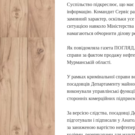
Суспільство підкреслює, що ма
інформацію. Командит Сервіс ра
замовний характер, оскільки усе 
ситуацією навколо Міністерства
намагаються обчорнити ділову 
Як повідомляла газета ПОГЛЯД,
справи за фактом продажу нефт
Мурманській області.
У рамках кримінальної справи в
посадовців Департаменту майнов
виконували управлінські функці
сторонніх комерційних підприєм
За версією слідства, посадовці
підготували і підписали у Анат
за заниженою вартістю нефтепер
коліями, резервуарами для мазут