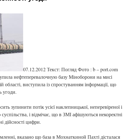
07.12.2012 Текст: Погляд Фото : b – port.com
купила нефтеперевалочную базу Міноборони на мисі
 області, виступила із спростуванням інформації, що
ь угоди.
сить зупинити потік усієї наклепницької, неперевіреної і
 суспільства, і відмічає, що в ЗМІ афішуються некоректні
ні дійсності цифри.
омленні, вказано що база в Мохнаткиной Пахті дісталася