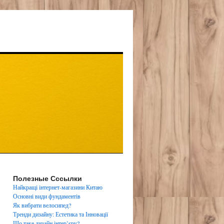
Полезные Сссылки
Найкращі інтернет-магазини Китаю
Основні види фундаментів
Як вибрати велосипед?
Тренди дизайну: Естетика та Інновації
Що таке дизайн інтер’єру?