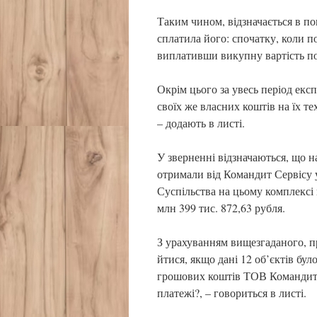
Таким чином, відзначається в п
сплатила його: спочатку, коли по
виплативши викупну вартість п
Окрім цього за увесь період екс
своїх же власних коштів на їх те
– додають в листі.
У зверненні відзначаються, що н
отримали від Командит Сервісу у
Суспільства на цьому комплексі 
млн 399 тис. 872,63 рубля.
З урахуванням вищезгаданого, п
йтися, якщо дані 12 об’єктів бул
грошових коштів ТОВ Командит С
платежі?, – говориться в листі.