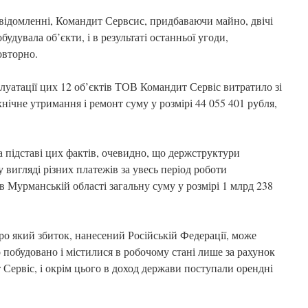
овідомленні, Командит Сервсис, придбаваючи майно, двічі
будувала об’єкти, і в результаті останньої угоди,
овторно.
плуатації цих 12 об’єктів ТОВ Командит Сервіс витратило зі
хнічне утримання і ремонт суму у розмірі 44 055 401 рубля,
а підставі цих фактів, очевидно, що держструктури
 вигляді різних платежів за увесь період роботи
в Мурманській області загальну суму у розмірі 1 млрд 238
ро який збиток, нанесений Російській Федерації, може
о побудовано і містилися в робочому стані лише за рахунок
ервіс, і окрім цього в доход держави поступали орендні