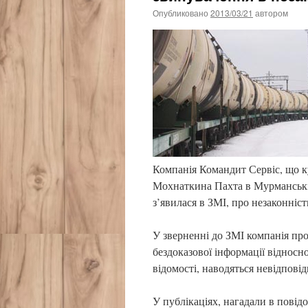
Опубликовано
2013/03/21
автором
Компанія Командит Сервіс, що 
Мохнаткина Пахта в Мурманській
з’явилася в ЗМІ, про незаконніст
У зверненні до ЗМІ компанія про
бездоказової інформації відносно
відомості, наводяться невідповід
У публікаціях, нагадали в повід