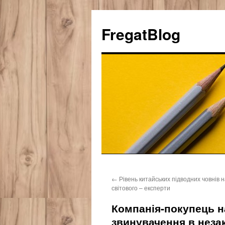
FregatBlog
Перейти
←
Рівень китайських підводних човнів 
к
світового – експерти
содержимому
Компанія-покупець 
звинувачення в неза