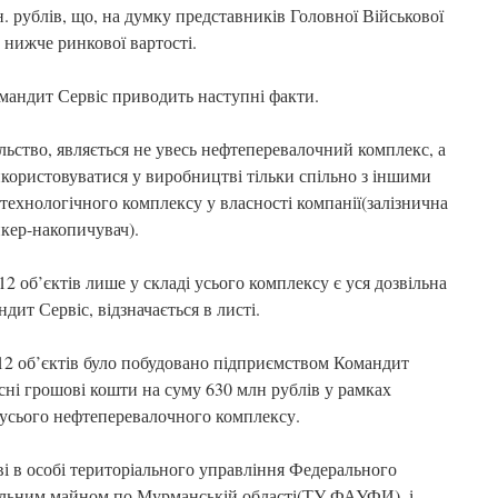
 рублів, що, на думку представників Головної Військової
 нижче ринкової вартості.
омандит Сервіс приводить наступні факти.
льство, являється не увесь нефтеперевалочний комплекс, а
використовуватися у виробництві тільки спільно з іншими
у технологічного комплексу у власності компанії(залізнична
нкер-накопичувач).
2 об’єктів лише у складі усього комплексу є уся дозвільна
ит Сервіс, відзначається в листі.
 12 об’єктів було побудовано підприємством Командит
асні грошові кошти на суму 630 млн рублів у рамках
я усього нефтеперевалочного комплексу.
і в особі територіального управління Федерального
альним майном по Мурманській області(ТУ ФАУФИ), і