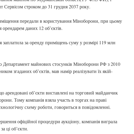
ит Сервісом строком до 31 грудня 2037 року.
приміщення передали в користування Міноборони, при цьому
орендарем даних 12 об’єктів.
я заплатила за оренду приміщень суму у розмірі 119 млн
о Департамент майнових стосунків Міноборони РФ з 2010
иком згаданих об’єктів, мав намір реалізувати їх якій-
 що арендовані об’єкти виставлені на торговий майданчик
орони. Тому компанія взяла участь в торгах на праві
ехнологічну схему роботи, говориться в повідомленні.
авершення офіційної процедури аукціону, компанія виграла
за ці об’єкти.