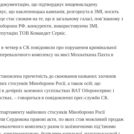
є документацію, що підтверджує вищевикладену
хує, що наклепницька кампанія, розгорнута в ЗМІ, носить
це стає схожим на те, що в загальному галасі, пов’язаному з
 оборони РФ, конкуренти, використовуючи ЗМІ,
репутацію ТОВ Командит Сервіс.
 в четвер в СК повідомили про порушення кримінальної
еперевалочного комплексу на мисі Мохнаткина Пахта в
становлена причетність до скоювання названих злочинів
их стосунків Міноборони Росії, а також осіб, що
ї в дочірніх залежних суспільствах ВАТ Оборонсервис і
ствах, – говориться в повідомленні прес-служби СК.
 Департаменту майнових стосунків Міноборони Росії
олія Сердюкова правові акти, по яких став можливий продаж
евалочного комплексу разом із залізничними під’їзними
у, електрощитовою, будівлями котельної, мазутонасосной і