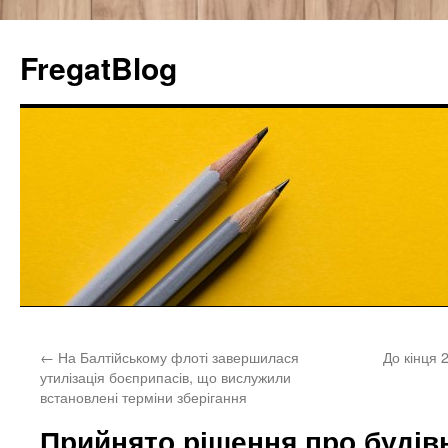
FregatBlog
Перейти
←
На Балтійському флоті завершилася
До кінця 
к
утилізація боєприпасів, що вислужили
встановлені терміни зберігання
содержимому
Прийнято рішення про будів