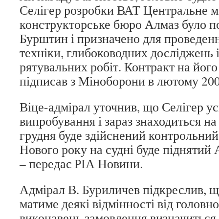
Селігер розробки ВАТ Центральне м
конструкторське бюро Алмаз було п
Бурштин і призначено для проведен
техніки, глибоководних досліджень 
рятувальних робіт. Контракт на його
підписав з Міноборони в лютому 200
Віце-адмірал уточнив, що Селігер у
випробування і зараз знаходиться на е
грудня буде здійснений контрольний 
Нового року на судні буде піднятий 
– передає РІА Новини.
Адмірал В. Буриличев підкреслив, щ
матиме деякі відмінності від головно
виконавець замовлення визначиться 