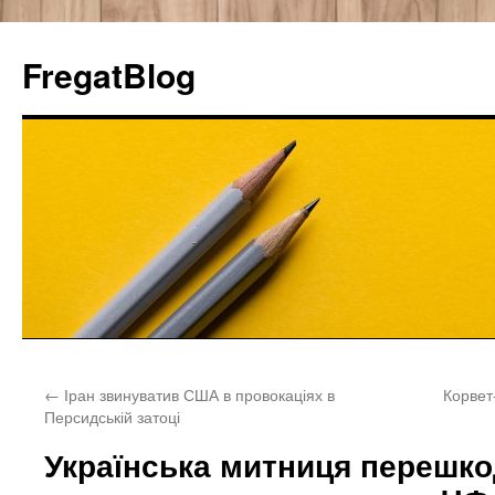
FregatBlog
Перейти
←
Іран звинуватив США в провокаціях в
Корвет
к
Персидській затоці
содержимому
Українська митниця перешк