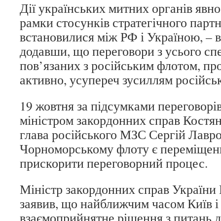
Дії українських митних органів явно
рамки стосунків стратегічного парт
встановилися між РФ і Україною, – в
додавши, що переговори з усього сп
пов’язаних з російським флотом, пр
активно, усупереч зусиллям російсь
19 жовтня за підсумками переговорі
міністром закордонних справ Кост
глава російського МЗС Сергій Лавро
Чорноморському флоту є переміщення
прискорити переговорний процес.
Міністр закордонних справ України
заявив, що найближчим часом Київ і
взаємоприйнятне рішення з питань д