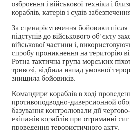
озброєння і військової техніки і бли
кораблів, катерів і судів забезпечення
За сценарієм вчення бойовики після
підступів до військового об’єкту за
військової частини і, використовуюч
спробу проникнення на територію ві
Ротна тактична група морських піхот
тривозі, відбила напад умовної терор
знищила бойовиків.
Командири кораблів в ході проведен
противоподводно-диверсионной обо
базування контролювали дії чергово
екіпажів кораблів при отриманні сиг
проведення терористичного акту.