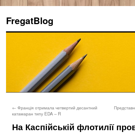
FregatBlog
Перейти
←
Франція отримала четвертий десантний
Представн
к
катамаран типу EDA – R
содержимому
На Каспійській флотилії про