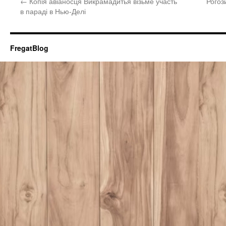
←
Копія авіаносця Викрамадитья візьме участь
Рогоз
в параді в Нью-Делі
FregatBlog