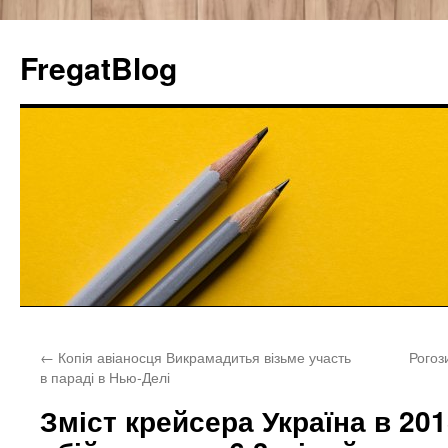
FregatBlog
Перейти
←
Копія авіаносця Викрамадитья візьме участь
Рогоз
к
в параді в Нью-Делі
содержимому
Зміст крейсера Україна в 201