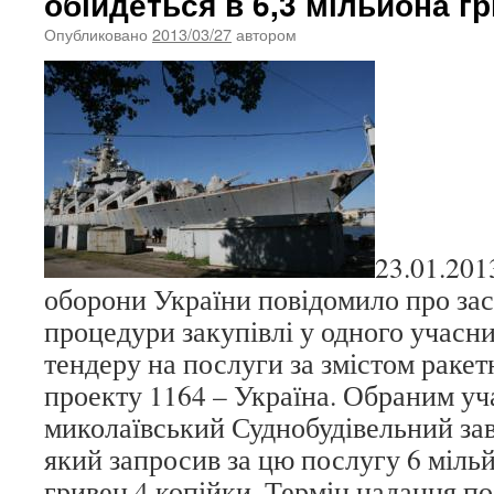
обійдеться в 6,3 мільйона г
Опубликовано
2013/03/27
автором
23.01.201
оборони України повідомило про за
процедури закупівлі у одного учасн
тендеру на послуги за змістом ракет
проекту 1164 – Україна. Обраним уч
миколаївський Суднобудівельний зав
який запросив за цю послугу 6 мільй
гривен 4 копійки. Термін надання по