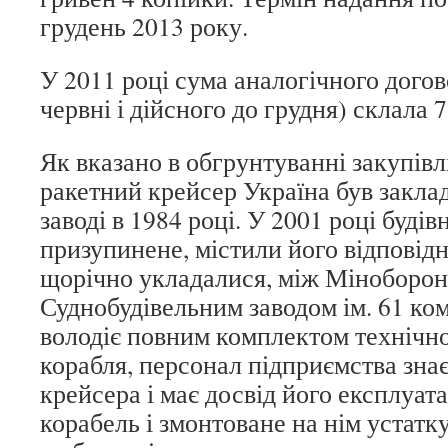
грудень 2013 року.
У 2011 році сума аналогічного догов
червні і дійсного до грудня) склала 
Як вказано в обгрунтуванні закупівл
ракетний крейсер Україна був закла
заводі в 1984 році. У 2001 році буді
призупинене, містили його відповідн
щорічно укладалися, між Міноборон
Суднобудівельним заводом ім. 61 ко
володіє повним комплектом технічно
корабля, персонал підприємства зна
крейсера і має досвід його експлуатац
корабель і змонтоване на нім устатк