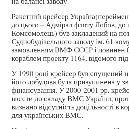
на балансі заводу.
Ракетний крейсер Україна(переймено
до цього – Адмірал флоту Лобов, до 
Комсомолець) був закладений на по
Суднобудівельного заводу ім. 61 кому
замовленням ВМФ СССР і повинен б
кораблем проекту 1164, відомого під
У 1990 році крейсер був спущений на
його добудова була призупинена у зв
фінансування. У 2000-2001 рр. крей
ввести до складу ВМС України, прот
визнано відсутність доцільності в ко
для українських ВМС.