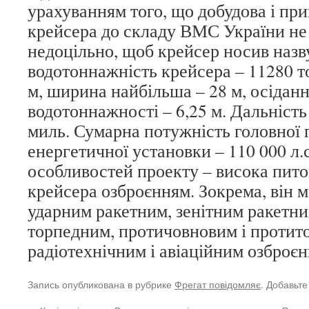
урахуванням того, що добудова і пр
крейсера до складу ВМС України не 
недоцільно, щоб крейсер носив назв
водотоннажність крейсера – 11280 т
м, ширина найбільша – 28 м, осідан
водотоннажності – 6,25 м. Дальність
миль. Сумарна потужність головної 
енергетичної установки – 110 000 л.с
особливостей проекту – висока пит
крейсера озброєнням. Зокрема, він 
ударним ракетним, зенітним ракетни
торпедним, протичовновим і протит
радіотехнічним і авіаційним озброєн
Запись опубликована в рубрике
Фрегат повідомляє
. Добавьте