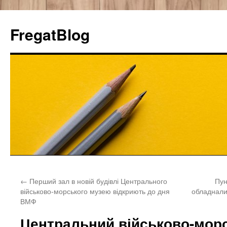
FregatBlog
Перейти
←
Перший зал в новій будівлі Центрального
Пун
к
військово-морського музею відкриють до дня
обладнали
ВМФ
содержимому
Центральний військово-мор