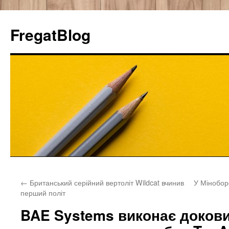
FregatBlog
Перейти
←
Британський серійний вертоліт Wildcat вчинив
У Мінобор
к
перший політ
содержимому
BAE Systems виконає доков