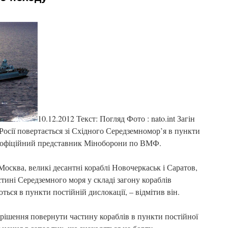
10.12.2012 Текст: Погляд Фото : nato.int Загін
осії повертається зі Східного Середземномор’я в пункти
ив офіційний представник Міноборони по ВМФ.
осква, великі десантні кораблі Новочеркаськ і Саратов,
стині Середземного моря у складі загону кораблів
ься в пункти постійній дислокації, – відмітив він.
шення повернути частину кораблів в пункти постійної