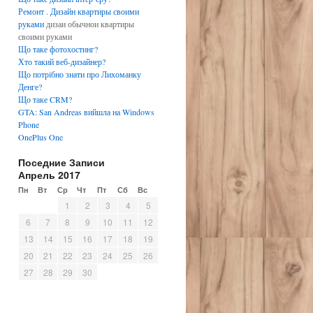
Ремонт
.
Дизайн квартиры своими
руками
дизаи обычнои квартиры
своими руками
Що таке фотохостинг?
Хто такий веб-дизайнер?
Що потрібно знати про Лихоманку
Денге?
Що таке CRM?
GTA: San Andreas вийшла на Windows
Phone
OnePlus One
Поседние Записи
Апрель 2017
Пн
Вт
Ср
Чт
Пт
Сб
Вс
1
2
3
4
5
6
7
8
9
10
11
12
13
14
15
16
17
18
19
20
21
22
23
24
25
26
27
28
29
30