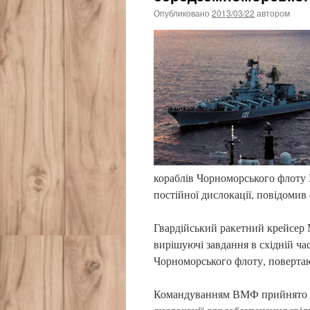
Опубликовано
2013/03/22
автором
кораблів Чорноморського флоту Р
постійної дислокації, повідом
Гвардійський ракетний крейсер М
вирішуючі завдання в східній ча
Чорноморського флоту, повертают
Командуванням ВМФ прийнято рі