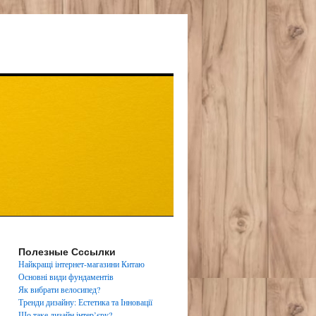
Полезные Сссылки
Найкращі інтернет-магазини Китаю
Основні види фундаментів
Як вибрати велосипед?
Тренди дизайну: Естетика та Інновації
Що таке дизайн інтер’єру?