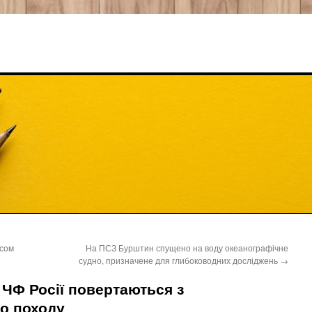
асом
На ПСЗ Бурштин спущено на воду океанографічне
судно, призначене для глибоководних досліджень
→
 ЧФ Росії повертаються з
о походу