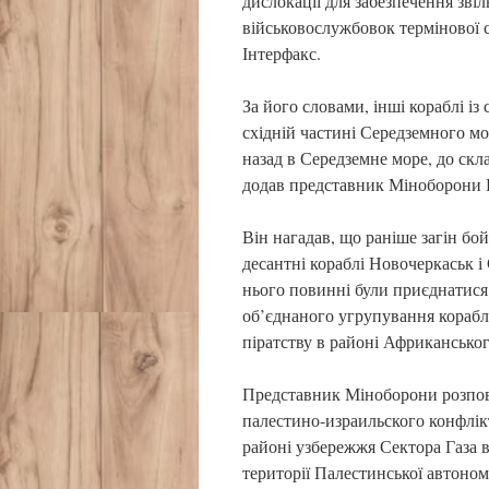
дислокації для забезпечення звіл
військовослужбовок термінової 
Інтерфакс.
За його словами, інші кораблі і
східній частині Середземного мо
назад в Середземне море, до скл
додав представник Міноборони 
Він нагадав, що раніше загін бо
десантні кораблі Новочеркаськ і
нього повинні були приєднатися
об’єднаного угрупування корабл
піратству в районі Африканськог
Представник Міноборони розповів
палестино-израильского конфлікт
районі узбережжя Сектора Газа в
території Палестинської автоном