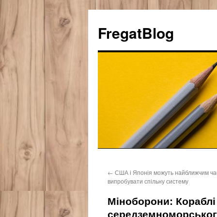
FregatBlog
Перейти
←
США і Японія можуть найближчим ч
к
випробувати спільну систему
содержимому
Міноборони: Кораблі
середземноморськог