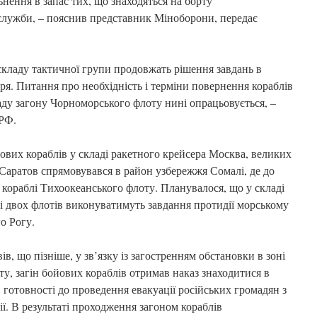
ьнення в запас тих, що знаходяться на борту
служби, – пояснив представник Міноборони, передає
з складу тактичної групи продовжать рішення завдань в
ря. Питання про необхідність і терміни повернення кораблів
аду загону Чорноморського флоту нині опрацьовується, –
РФ.
йових кораблів у складі ракетного крейсера Москва, великих
 Саратов спрямовувався в район узбережжя Сомалі, де до
 кораблі Тихоокеанського флоту. Планувалося, що у складі
і двох флотів виконуватимуть завдання протидії морському
о Рогу.
, що пізніше, у зв’язку із загостренням обстановки в зоні
у, загін бойових кораблів отримав наказ знаходитися в
 готовності до проведення евакуації російських громадян з
ії. В результаті проходження загоном кораблів