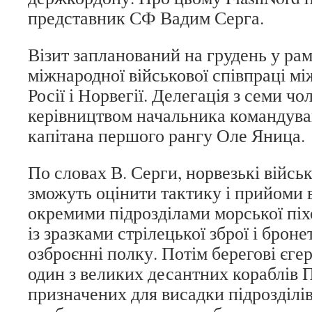
представник СФ Вадим Серга.
Візит запланований на грудень у ра
міжнародної військової співпраці м
Росії і Норвегії. Делегація з семи чо
керівництвом начальника командува
капітана першого рангу Оле Яница.
По словах В. Серги, норвезькі війс
зможуть оцінити тактику і прийоми
окремими підрозділами морської піх
із зразками стрілецької зброї і броне
озброєнні полку. Потім берегові єгер
один з великих десантних кораблів П
призначених для висадки підрозділів