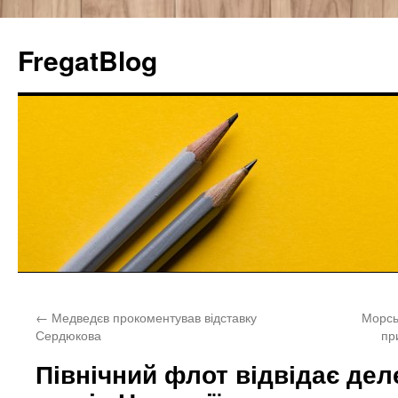
FregatBlog
Перейти
←
Медведєв прокоментував відставку
Морсь
к
Сердюкова
пр
содержимому
Північний флот відвідає дел