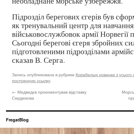
необладнане морське узбережжя.
Підрозділ берегових єгерів був сфор
як тренувальний центр для навчанн
військовослужбовок армії Норвегії 
Сьогодні берегові єгеря збройних си
підготовленими підрозділами армійс
сказав В. Серга.
Запись опубликована в рубрике
Корабельні новинки з усього с
постоянную ссылку
.
←
Медведєв прокоментував відставку
Морсь
Сердюкова
пр
FregatBlog