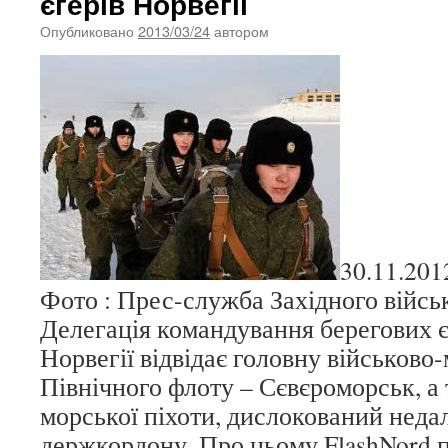
єгерів Норвегії
Опубликовано
2013/03/24
автором
30.11.201
Фото : Прес-служба Західного війсь
Делегація командування берегових є
Норвегії відвідає головну військово
Північного флоту – Сєвєроморськ, а
морської піхоти, дислокований недал
держкордону. Про цьому FlashNord 