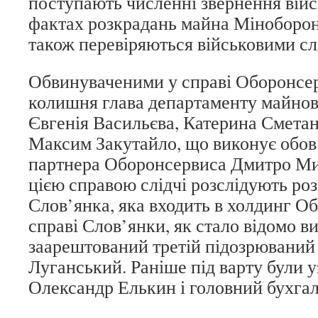
поступають численні звернення вій
фактах розкрадань майна Міноборони
також перевіряються військовими сл
Обвинуваченими у справі Оборонсер
колишня глава департаменту майнов
Євгенія Васильєва, Катерина Сметано
Максим Закутайло, що виконує обов
партнера Оборонсервиса Дмитро Ми
цією справою слідчі розслідують роз
Слов’янка, яка входить в холдинг О
справі Слов’янки, як стало відомо в
заарештований третій підозрюваний
Луганський. Раніше під варту були у
Олександр Елькин і головний бухгал