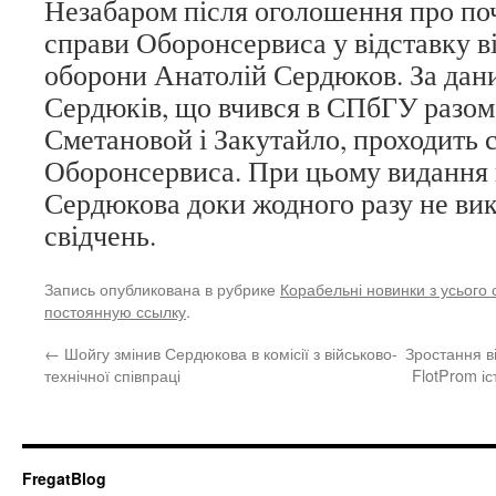
Незабаром після оголошення про по
справи Оборонсервиса у відставку в
оборони Анатолій Сердюков. За дан
Сердюків, що вчився в СПбГУ разом
Сметановой і Закутайло, проходить с
Оборонсервиса. При цьому видання 
Сердюкова доки жодного разу не ви
свідчень.
Запись опубликована в рубрике
Корабельні новинки з усього с
постоянную ссылку
.
←
Шойгу змінив Сердюкова в комісії з військово-
Зростання в
технічної співпраці
FlotProm і
FregatBlog