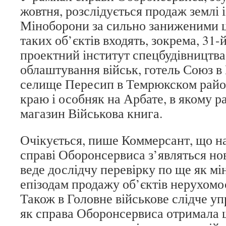
жовтня, розслідується продаж землі 
Міноборони за сильно заниженими ц
таких об’єктів входять, зокрема, 31
проектний інститут спецбудівництва
облаштування військ, готель Союз в
селище Пересип в Темрюкском райо
краю і особняк на Арбате, в якому 
магазин Військова книга.
Очікується, пише Коммерсант, що н
справі Оборонсервиса з’являться но
веде дослідчу перевірку по ще як м
епізодам продажу об’єктів нерухомо
Також в Головне військове слідче упр
як справа Оборонсервиса отримала 