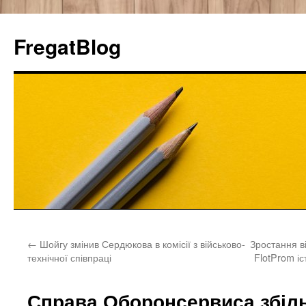
FregatBlog
Перейти
←
Шойгу змінив Сердюкова в комісії з військово-
Зростання в
к
технічної співпраці
FlotProm і
содержимому
Справа Оборонсервиса збіл