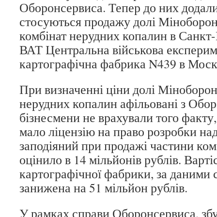
Оборонсервиса. Тепер до них додали
стосуються продажу долі Міноборон
комбінат нерудних копалин в Санкт-П
ВАТ Центральна військова експери
картографічна фабрика N439 в Моск
При визначенні ціни долі Міноборон
нерудних копалин афільовані з Обо
бізнесмени не врахували того факту
мало ліцензію на право розробки над
заподіяний при продажі частини комб
оцінило в 14 мільйонів рублів. Варті
картографічної фабрики, за даними с
занижена на 51 мільйон рублів.
У рамках справи Оборонсервиса, збу