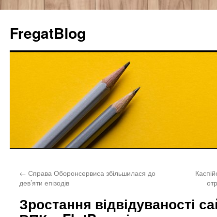
FregatBlog
Перейти
←
Справа Оборонсервиса збільшилася до
Каспій
к
дев’яти епізодів
от
содержимому
Зростання відвідуваності с