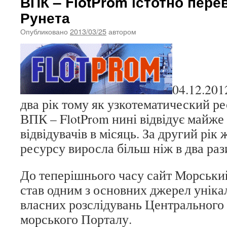
ВПК – FlotProm істотно пер
Рунета
Опубликовано
2013/03/25
автором
04.12.201
два рік тому як узкотематический р
ВПК – FlotProm нині відвідує майже
відвідувачів в місяць. За другий рік 
ресурсу виросла більш ніж в два раз
До теперішнього часу сайт Морськи
став одним з основних джерел унікал
власних розслідувань Центрального
морського Порталу.