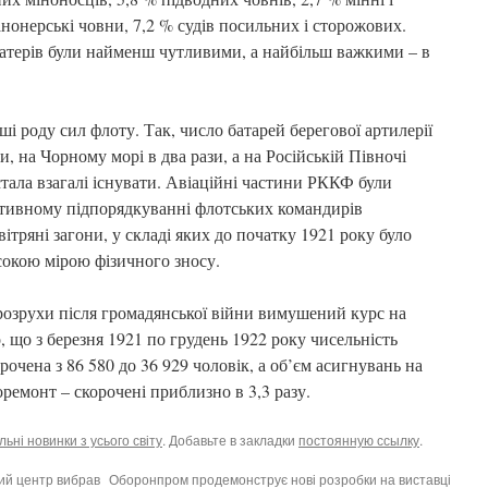
анонерські човни, 7,2 % судів посильних і сторожових.
катерів були найменш чутливими, а найбільш важкими – в
нші роду сил флоту. Так, число батарей берегової артилерії
и, на Чорному морі в два рази, а на Російській Півночі
тала взагалі існувати. Авіаційні частини РККФ були
еративному підпорядкуванні флотських командирів
тряні загони, у складі яких до початку 1921 року було
исокою мірою фізичного зносу.
 розрухи після громадянської війни вимушений курс на
, що з березня 1921 по грудень 1922 року чисельність
очена з 86 580 до 36 929 чоловік, а об’єм асигнувань на
оремонт – скорочені приблизно в 3,3 разу.
ьні новинки з усього світу
. Добавьте в закладки
постоянную ссылку
.
ий центр вибрав
Оборонпром продемонструє нові розробки на виставці