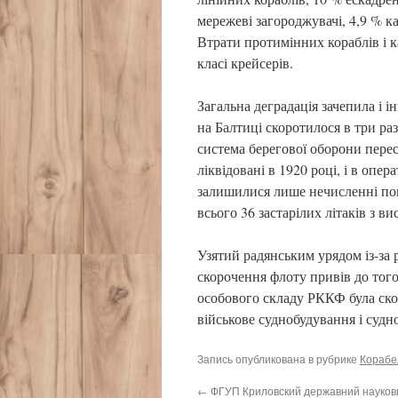
мережеві загороджувачі, 4,9 % к
Втрати протимінних кораблів і 
класі крейсерів.
Загальна деградація зачепила і і
на Балтиці скоротилося в три раз
система берегової оборони перес
ліквідовані в 1920 році, і в оп
залишилися лише нечисленні пові
всього 36 застарілих літаків з в
Узятий радянським урядом із-за
скорочення флоту привів до того
особового складу РККФ була скор
військове суднобудування і судн
Запись опубликована в рубрике
Корабел
←
ФГУП Криловский державний науков