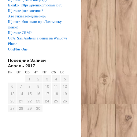
teleriko
.
https://promotornoemaslo.ru
Що таке фотохостинг?
Хто такий веб-дизайнер?
Що потрібно знати про Лихоманку
Денге?
Що таке CRM?
GTA: San Andreas вийшла на Windows
Phone
OnePlus One
Поседние Записи
Апрель 2017
Пн
Вт
Ср
Чт
Пт
Сб
Вс
1
2
3
4
5
6
7
8
9
10
11
12
13
14
15
16
17
18
19
20
21
22
23
24
25
26
27
28
29
30