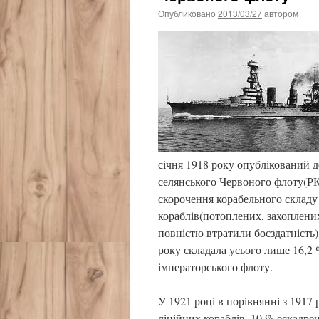
Опубликовано
2013/03/27
автором
січня 1918 року опублікований 
селянського Червоного флоту(РКК
скорочення корабельного складу
кораблів(потоплених, захоплен
повністю втратили боєздатність
року складала усього лише 16,2 
імператорського флоту.
У 1921 році в порівнянні з 1917
лінійних кораблів, 10 % ескадрен