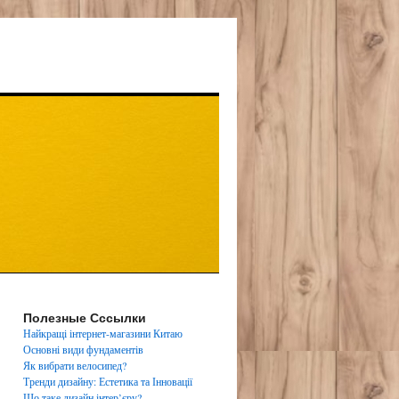
Полезные Сссылки
Найкращі інтернет-магазини Китаю
Основні види фундаментів
Як вибрати велосипед?
Тренди дизайну: Естетика та Інновації
Що таке дизайн інтер’єру?