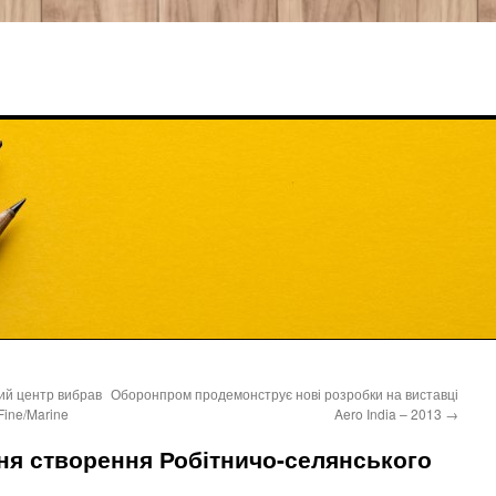
ий центр вибрав
Оборонпром продемонструє нові розробки на виставці
ine/Marine
Aero India – 2013
→
дня створення Робітничо-селянського