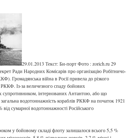
29.01.2013 Текст: Би-порт Фото : zorich.ru 29
декрет Ради Народних Комісарів про організацію Робітничо-
Ф). Громадянська війна в Росії привела до різкого
 РККФ. Із-за величезного спаду бойових
их супротивником, інтернованих Антантою, або що
) загальна водотоннажність кораблів РККФ на початок 1921
% від сумарної водотоннажності Російського
 роком у бойовому складі флоту залишалося всього 5,5 %
их міноносців, 5,8 % підводних човнів, 2,7 % мінні і