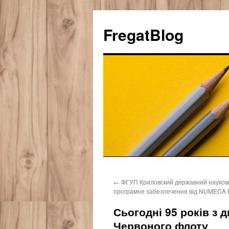
FregatBlog
Перейти
←
ФГУП Криловский державний науков
к
програмне забезпечення від NUMECA F
содержимому
Сьогодні 95 років з 
Червоного флоту