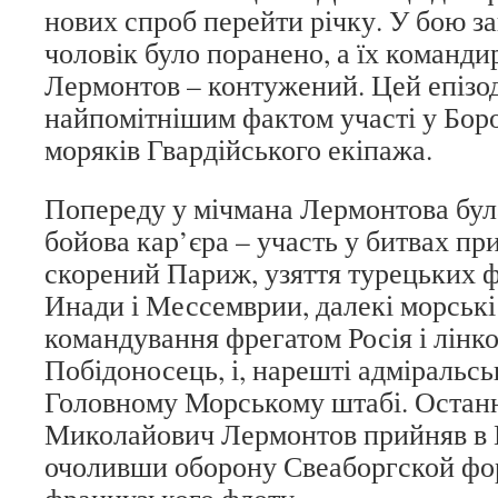
нових спроб перейти річку. У бою за
чоловік було поранено, а їх команди
Лермонтов – контужений. Цей епізод
найпомітнішим фактом участі у Боро
моряків Гвардійського екіпажа.
Попереду у мічмана Лермонтова була
бойова кар’єра – участь у битвах пр
скорений Париж, узяття турецьких 
Инади і Мессемврии, далекі морські
командування фрегатом Росія і лінк
Побідоносець, і, нарешті адміральсь
Головному Морському штабі. Останн
Миколайович Лермонтов прийняв в 
очоливши оборону Свеаборгской фор