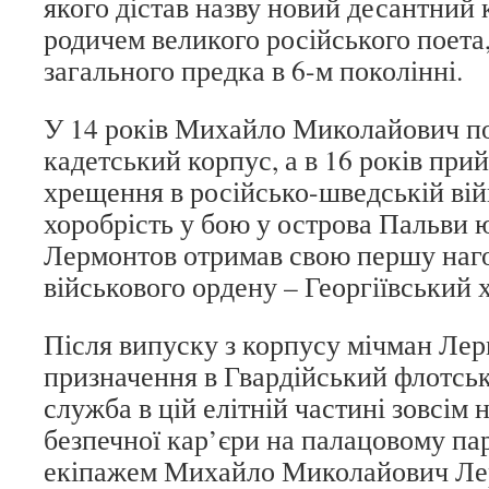
якого дістав назву новий десантний 
родичем великого російського поета,
загального предка в 6-м поколінні.
У 14 років Михайло Миколайович п
кадетський корпус, а в 16 років при
хрещення в російсько-шведській вій
хоробрість у бою у острова Пальви
Лермонтов отримав свою першу наго
військового ордену – Георгіївський 
Після випуску з корпусу мічман Ле
призначення в Гвардійський флотсь
служба в цій елітній частині зовсім н
безпечної кар’єри на палацовому парк
екіпажем Михайло Миколайович Ле