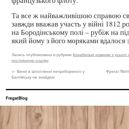
французького флоту.
Та все ж найважливішою справою св
завжди вважав участь у війні 1812 ро
на Бородінському полі – рубіж на пі
який йому з його моряками вдалося 
Запись опубликована в рубрике
Корабельні новинки з усього с
постоянную ссылку
.
←
Винні в затопленні неприборкного у
Фрегат Norm
Балтійську не знайдені
FregatBlog