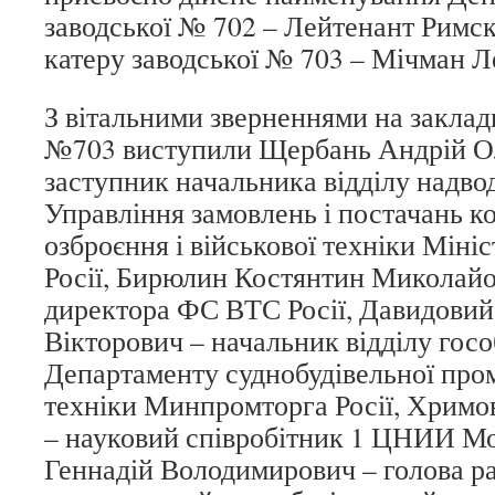
заводської № 702 – Лейтенант Римск
катеру заводської № 703 – Мічман Л
З вітальними зверненнями на закладц
№703 виступили Щербань Андрій О
заступник начальника відділу надво
Управління замовлень і постачань ко
озброєння і військової техніки Міні
Росії, Бирюлин Костянтин Миколайо
директора ФС ВТС Росії, Давидови
Вікторович – начальник відділу гос
Департаменту суднобудівельної пром
техніки Минпромторга Росії, Хрим
– науковий співробітник 1 ЦНИИ М
Геннадій Володимирович – голова р