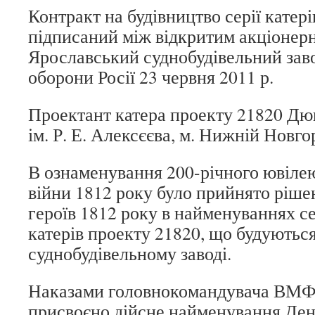
Контракт на будівництво серії катер
підписаний між відкритим акціонер
Ярославський суднобудівельний заво
оборони Росії 23 червня 2011 р.
Проектант катера проекту 21820 Д
ім. Р. Е. Алексєєва, м. Нижній Новго
В ознаменування 200-річного ювіле
війни 1812 року було прийнято ріше
героїв 1812 року в найменуваннях се
катерів проекту 21820, що будуютьс
суднобудівельному заводі.
Наказами головнокомандувача ВМФ 
присвоєно дійсне найменування Ден