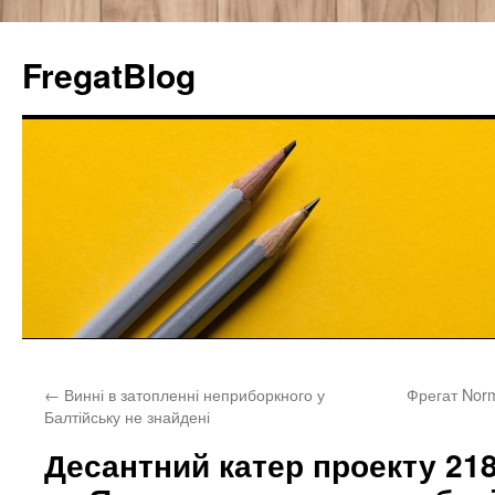
FregatBlog
Перейти
←
Винні в затопленні неприборкного у
Фрегат Norm
к
Балтійську не знайдені
содержимому
Десантний катер проекту 21