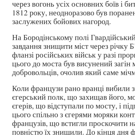
через вогонь усіх основних боїв і би
1812 року, неодноразово був поране
заслужених бойових нагород.
На Бородінському полі Гвардійськи
завдання знищити міст через річку 
фланзі російських військ у разі про
цього до моста був висунений загін 
добровольців, очолив який саме міч
Коли французи рано вранці вибили з
єгерський полк, що захищав його, 
єгерів, що відступали по мосту, і пі
цього спільно з єгерями моряки кон
французів, що встигли проскочити на
повністю їх знищили. До кінця дня 