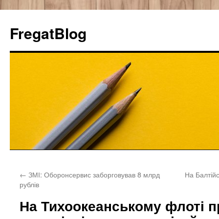
FregatBlog
Перейти
←
ЗМІ: Оборонсервис заборговував 8 млрд
На Балтій
к
рублів
содержимому
На Тихоокеанському флоті 