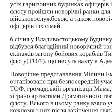
усіх гарнізонних будинках офіцерів 
флоту пройшли новорічні ранки для 
військовослужбовок, а також новорі
офіцерів і їх сімей.
6 січня у Владивостоцькому будинку
відбувся благодійний новорічний ран
екіпажів загону бойових кораблів Т
флоту(ТОФ), що несуть вахту в Аден
Новорічне представлення Мілини Е
організоване при безпосередній уча
ТОФ, громадській організації Мама, 
зіграно артистами Драматичного те
флоту. Всього в цьому ранку взяло у
кожному з них після закінчення свя