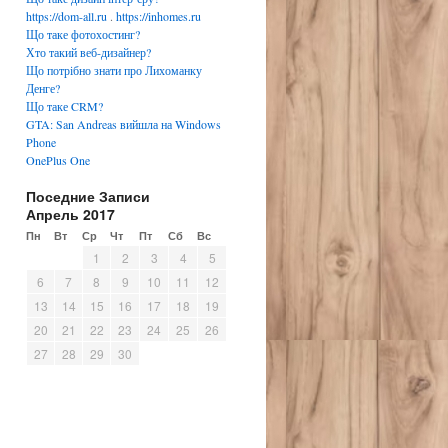
https://dom-all.ru
.
https://inhomes.ru
Що таке фотохостинг?
Хто такий веб-дизайнер?
Що потрібно знати про Лихоманку
Денге?
Що таке CRM?
GTA: San Andreas вийшла на Windows
Phone
OnePlus One
Поседние Записи
Апрель 2017
Пн
Вт
Ср
Чт
Пт
Сб
Вс
1
2
3
4
5
6
7
8
9
10
11
12
13
14
15
16
17
18
19
20
21
22
23
24
25
26
27
28
29
30