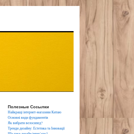
Полезные Сссылки
Найкращі інтернет-магазини Китаю
Основні види фундаментів
Як вибрати велосипед?
Тренди дизайну: Естетика та Інновації
Що таке дизайн інтер’єру?