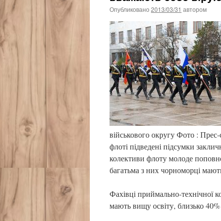
Опубликовано
2013/03/31
автором
військового округу Фото : Прес
флоті підведені підсумки закличн
колективи флоту молоде поповнен
багатьма з них чорноморці мають
Фахівці приймально-технічної к
мають вищу освіту, близько 40%