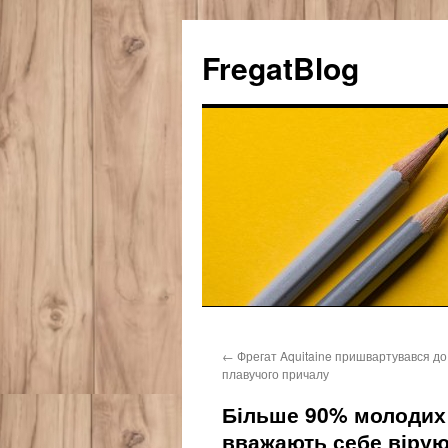
FregatBlog
Перейти
←
Фрегат Aquitaine пришвартувався до
к
плавучого причалу
содержимому
Більше 90% молодих
вважають себе віру