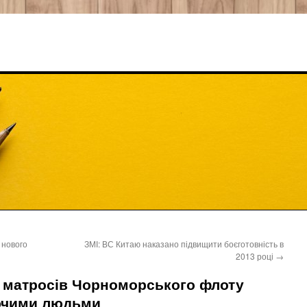
 нового
ЗМІ: ВС Китаю наказано підвищити боєготовність в
2013 році
→
 матросів Чорноморського флоту
ючими людьми