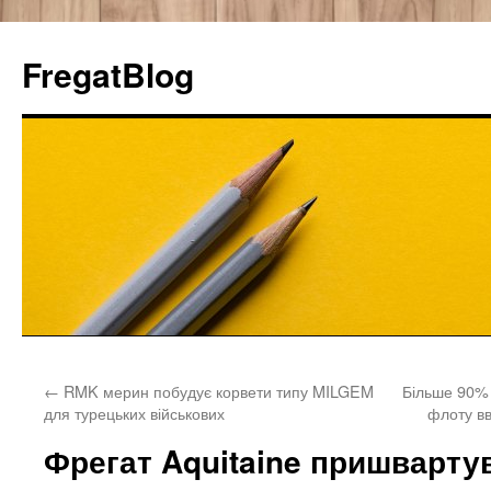
FregatBlog
Перейти
←
RMK мерин побудує корвети типу MILGEM
Більше 90%
к
для турецьких військових
флоту в
содержимому
Фрегат Aquitaine пришварту