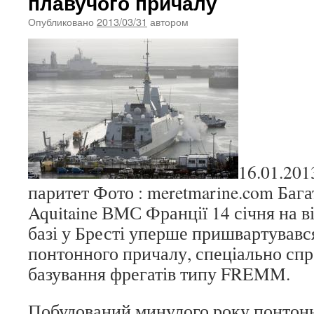
плавучого причалу
Опубликовано
2013/03/31
автором
16.01.201
паритет Фото : meretmarine.com Баг
Aquitaine ВМС Франції 14 січня на в
базі у Бресті уперше пришвартувавс
понтонного причалу, спеціально спр
базування фрегатів типу FREMM.
Побудований минулого року понтон