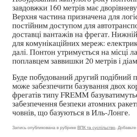
завдовжки 160 метрів має дворівнев
Верхня частина призначена для логі
постійним доступом для автотранспо
доставці вантажів на фрегат. Нижні
для комунікаційних мереж: електрики
далі. Понтон утримується на місці л
поплавцем заввишки 20 метрів і діам
Буде побудований другий подібний п
може забезпечити базування двох кор
фрегатів типу FREMM базуватимуться
забезпечення безпеки атомних ракет
човнів, що базуються в Иль-Лонге.
Запись опубликована в рубрике
ВПК та суспільство
. Добавьте