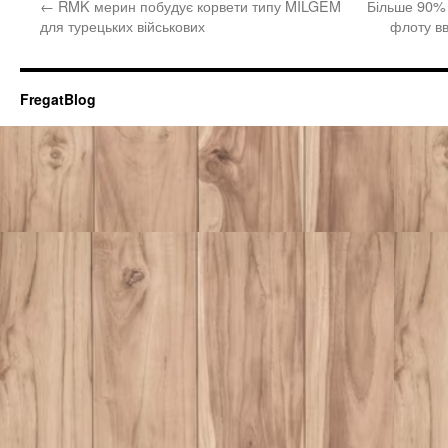
←
RMK мерин побудує корвети типу MILGEM
Більше 90%
для турецьких військових
флоту в
FregatBlog