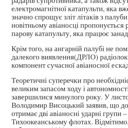
радарів супротивника, а також відсу
електромагнітної катапульти, яка вже
значно спрощує зліт літаків з палуби
новітньому авіаносці пропонується 
парову катапульту, яка працює занад
Крім того, на ангарній палубі не пом
далекого виявлення(ДРЛО) радіолока
компонент сучасної авіаносної еска
Теоретичні суперечки про необхідніс
великим запасом ходу і автономності
завершилися минулого року. У лист
Володимир Висоцький заявив, що до
отримає дві авіаносні ударні групи –
Тихоокеанському флотах. Відмітимо