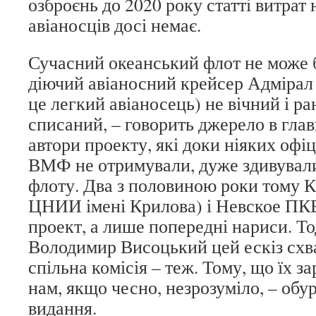
озброєнь до 2020 року статті витрат
авіаносців досі немає.
Сучасний океанський флот не може б
діючий авіаносний крейсер Адмірал
це легкий авіаносець) не вічний і ра
списаний, – говорить джерело в гл
автори проекту, які доки ніяких офіц
ВМФ не отримували, дуже здивували
флоту. Два з половиною роки тому 
ЦНИИ імені Крилова) і Невское ПКБ
проект, а лише попередні нариси. Т
Володимир Висоцький цей ескіз схв
спільна комісія – теж. Тому, що їх з
нам, якщо чесно, незрозуміло, – обу
видання.