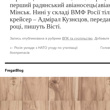
перший радянський авіаносець(авіа
Мінськ. Нині у складі ВМФ Росії ті
крейсер – Адмірал Кузнєцов, переда
році, пишуть Вісті.
Запись опубликована в рубрике
ВПК та суспільство
. Добавьте
←
Росія укладе з НАТО угоду по утилізації
Голов
боєприпасів
FregatBlog