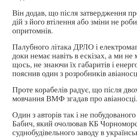
Він додав, що після затвердження пр
дій з його втілення або зміни не роб
опритомнів.
Палубного літака ДРЛО і електромаг
доки немає навіть в ескізах, а ми н
щось, не знаючи їх габаритів і енер
пояснив один з розробників авіанос
Проте корабелів радує, що після дво
мовчання ВМФ згадав про авіаносці
Один з авторів так і не побудованог
Бабич, який очолював КБ Чорномор
суднобудівельного заводу в українс