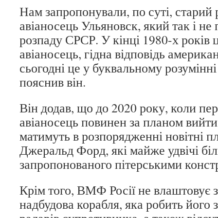
Нам запропонували, по суті, старий
авіаносець Ульяновск, який так і не 
розпаду СРСР. У кінці 1980-х років 
авіаносець, гідна відповідь америк
сьогодні це у буквальному розумінні
пояснив він.
Він додав, що до 2020 року, коли п
авіаносець повинен за планом вийт
матимуть в розпорядженні новітні пл
Джеральд Форд, які майже удвічі бі
запропонованого пітерськими конст
Крім того, ВМФ Росії не влаштовує 
надбудова корабля, яка робить його 