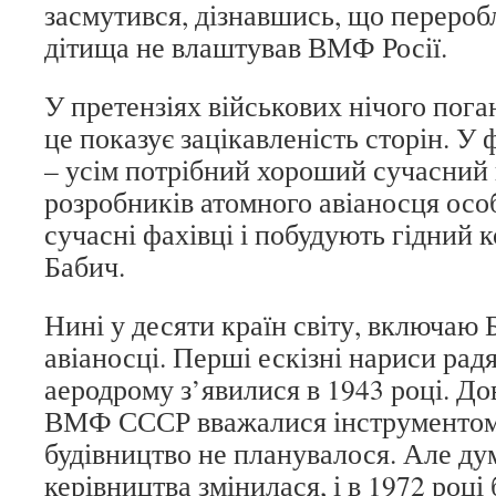
засмутився, дізнавшись, що перероб
дітища не влаштував ВМФ Росії.
У претензіях військових нічого пога
це показує зацікавленість сторін. У
– усім потрібний хороший сучасний 
розробників атомного авіаносця осо
сучасні фахівці і побудують гідний к
Бабич.
Нині у десяти країн світу, включаю Б
авіаносці. Перші ескізні нариси рад
аеродрому з’явилися в 1943 році. До
ВМФ СССР вважалися інструментом аг
будівництво не планувалося. Але ду
керівництва змінилася, і в 1972 році