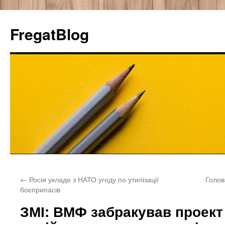
FregatBlog
Перейти
←
Росія укладе з НАТО угоду по утилізації
Голов
к
боєприпасів
содержимому
ЗМІ: ВМФ забракував проект