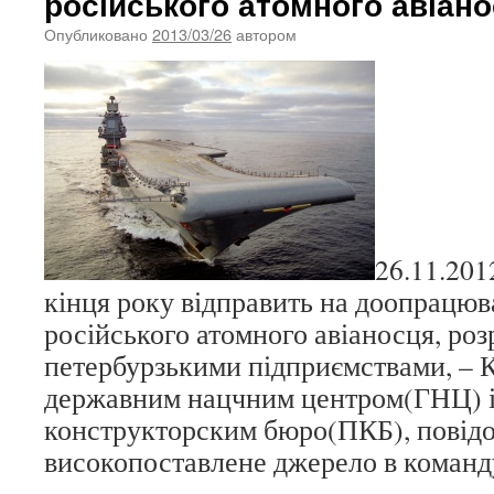
російського атомного авіан
Опубликовано
2013/03/26
автором
26.11.20
кінця року відправить на доопрацю
російського атомного авіаносця, ро
петербурзькими підприємствами, –
державним нацчним центром(ГНЦ) і
конструкторским бюро(ПКБ), повідо
високопоставлене джерело в команд