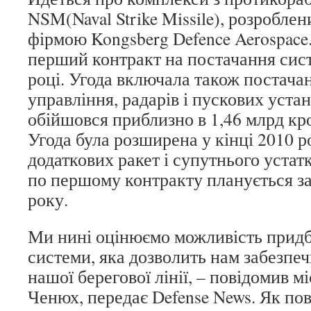
NSM(Naval Strike Missile), розробле
фірмою Kongsberg Defence Aerospace
перший контракт на постачання сис
році. Угода включала також постача
управління, радарів і пускових устан
обійшовся приблизно в 1,46 млрд кро
Угода була розширена у кінці 2010 р
додаткових ракет і супутнього уста
по першому контракту планується з
року.
Ми нині оцінюємо можливість придб
системи, яка дозволить нам забезпеч
нашої берегової лінії, – повідомив м
Ченюх, передає Defense News. Як пов