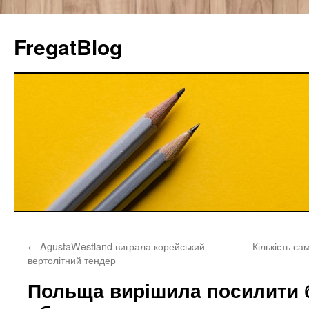
FregatBlog
Перейти
←
AgustaWestland виграла корейський
Кількість са
к
вертолітний тендер
содержимому
Польща вирішила посилити 