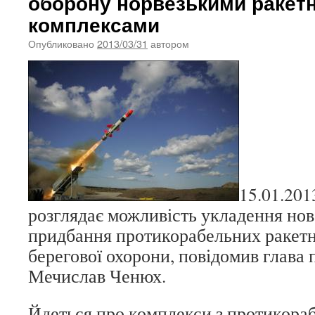
оборону норвезькими ракет
комплексами
Опубликовано
2013/03/31
автором
15.01.201
розглядає можливість укладення нов
придбання протикорабельних ракетн
берегової охорони, повідомив глава
Мечислав Ченюх.
Йдеться про комплекси з протикора