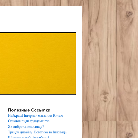
Полезные Сссылки
Найкращі інтернет-магазини Китаю
Основні види фундаментів
Як вибрати велосипед?
Тренди дизайну: Естетика та Інновації
Що таке дизайн інтер’єру?