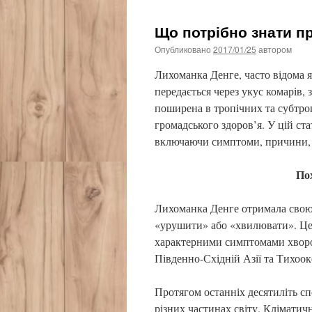
Що потрібно знати п
Опубликовано
2017/01/25
автором
Лихоманка Денге, часто відома 
передається через укус комарів, 
поширена в тропічних та субтропі
громадського здоров’я. У цій ст
включаючи симптоми, причини, 
По
Лихоманка Денге отримала свою н
«урушити» або «хвилювати». Це вк
характерними симптомами хворо
Південно-Східній Азії та Тихоок
Протягом останніх десятиліть с
різних частинах світу. Кліматичн