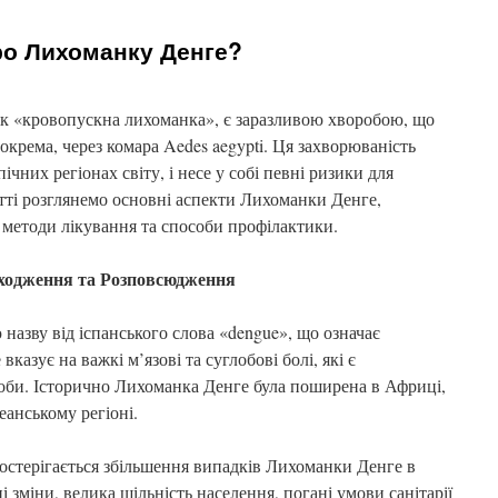
Що
таке
ро Лихоманку Денге?
фотохостинг?
як «кровопускна лихоманка», є заразливою хворобою, що
зокрема, через комара Aedes aegypti. Ця захворюваність
чних регіонах світу, і несе у собі певні ризики для
атті розглянемо основні аспекти Лихоманки Денге,
методи лікування та способи профілактики.
ходження та Розповсюдження
азву від іспанського слова «dengue», що означає
азує на важкі м’язові та суглобові болі, які є
би. Історично Лихоманка Денге була поширена в Африці,
еанському регіоні.
постерігається збільшення випадків Лихоманки Денге в
і зміни, велика щільність населення, погані умови санітарії