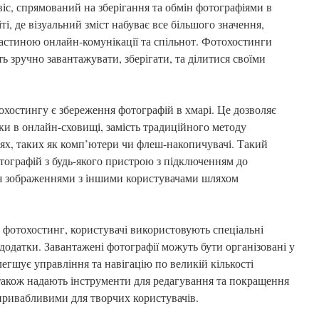
іс, спрямований на зберігання та обмін фотографіями в
ті, де візуальний зміст набуває все більшого значення,
астиною онлайн-комунікації та спільнот. Фотохостинги
 зручно завантажувати, зберігати, та ділитися своїми
хостингу є збереження фотографій в хмарі. Це дозволяє
мки в онлайн-сховищі, замість традиційного методу
ях, таких як комп’ютери чи флеш-накопичувачі. Такий
отографій з будь-якого пристрою з підключенням до
ся зображеннями з іншими користувачами шляхом
 фотохостинг, користувачі використовують спеціальні
додатки. Завантажені фотографії можуть бути організовані у
егшує управління та навігацію по великій кількості
також надають інструменти для редагування та покращення
 привабливими для творчих користувачів.