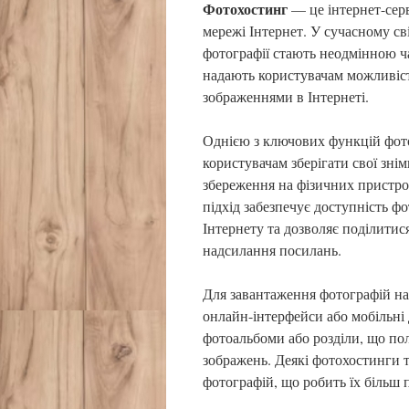
Фотохостинг
— це інтернет-серв
мережі Інтернет. У сучасному сві
фотографії стають неодмінною ч
надають користувачам можливість
зображеннями в Інтернеті.
Однією з ключових функцій фото
користувачам зберігати свої зні
збереження на фізичних пристро
підхід забезпечує доступність ф
Інтернету та дозволяє поділити
надсилання посилань.
Для завантаження фотографій на
онлайн-інтерфейси або мобільні 
фотоальбоми або розділи, що пол
зображень. Деякі фотохостинги 
фотографій, що робить їх більш