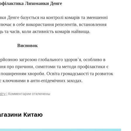
офілактика Лихоманки Денге
ки Денге базується на контролі комарів та зменшенні
лючає в себе використання репелентів, встановлення
ь та часів, коли активність комарів найвища.
Висновок
рйозною загрозою глобального здоров’я, особливо в
ання про причини, симптоми та методи профілактики є
поширенням хвороби. Освіта громадськості та розвиток
є ключовими в анти-епідемічних заходах.
віту
|
Комментарии
к
отключены
записи
Що
потрібно
агазини Китаю
знати
про
Лихоманку
Денге?