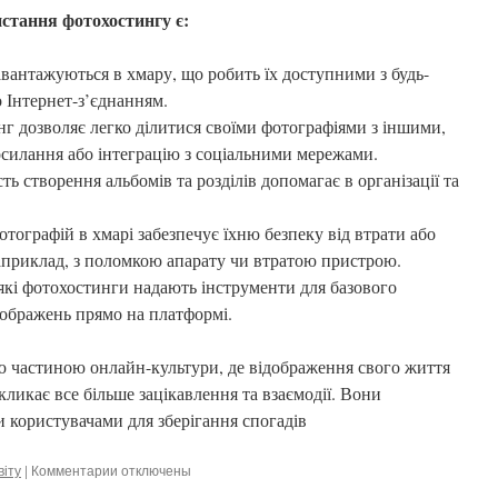
стання фотохостингу є:
авантажуються в хмару, що робить їх доступними з будь-
 Інтернет-з’єднанням.
г дозволяє легко ділитися своїми фотографіями з іншими,
силання або інтеграцію з соціальними мережами.
ть створення альбомів та розділів допомагає в організації та
тографій в хмарі забезпечує їхню безпеку від втрати або
априклад, з поломкою апарату чи втратою пристрою.
кі фотохостинги надають інструменти для базового
ображень прямо на платформі.
 частиною онлайн-культури, де відображення свого життя
кликає все більше зацікавлення та взаємодії. Вони
 користувачами для зберігання спогадів
віту
|
Комментарии
к
отключены
записи