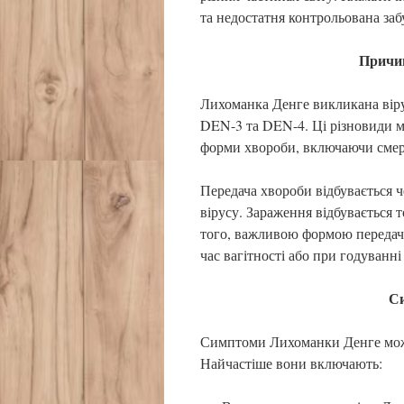
та недостатня контрольована з
Причин
Лихоманка Денге викликана віру
DEN-3 та DEN-4. Ці різновиди м
форми хвороби, включаючи смер
Передача хвороби відбувається че
вірусу. Зараження відбувається 
того, важливою формою передачі 
час вагітності або при годуванні
Си
Симптоми Лихоманки Денге можу
Найчастіше вони включають: