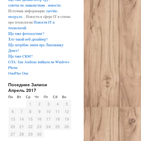
советы по знакомствам
.
новости
.
Источник информации:
razvitie-
mozga.ru
. . Новости в сфере IT и статьи
про технологии
Новости IT и
технологий
Що таке фотохостинг?
Хто такий веб-дизайнер?
Що потрібно знати про Лихоманку
Денге?
Що таке CRM?
GTA: San Andreas вийшла на Windows
Phone
OnePlus One
Поседние Записи
Апрель 2017
Пн
Вт
Ср
Чт
Пт
Сб
Вс
1
2
3
4
5
6
7
8
9
10
11
12
13
14
15
16
17
18
19
20
21
22
23
24
25
26
27
28
29
30