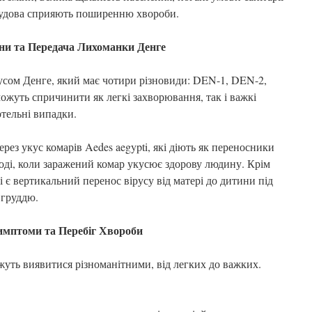
абудова сприяють поширенню хвороби.
и та Передача Лихоманки Денге
сом Денге, який має чотири різновиди: DEN-1, DEN-2,
ожуть спричинити як легкі захворювання, так і важкі
тельні випадки.
рез укус комарів Aedes aegypti, які діють як переносники
тоді, коли заражений комар укусює здорову людину. Крім
є вертикальний перенос вірусу від матері до дитини під
 груддю.
мптоми та Перебіг Хвороби
ть виявитися різноманітними, від легких до важких.