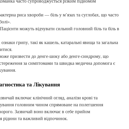
хоманка часто супроводжується різким підйомом
арактерна риса хвороби — біль у м’язах та суглобах, що часто
болі».
: Пацієнти можуть відчувати сильний головний біль та біль в
знаки грипу, такі як кашель, катаральні явища та загальна
итися.
може призвести до денге-шоку або денге-синдрому, що
стереження за симптомами та швидка медична допомога є
кування.
агностика та Лікування
вичай включає клінічний огляд, аналізи крові та
ікування головним чином спрямоване на полегшення
ворого. Зазвичай воно включає в себе прийом
ня рідини та важливий відпочинок.