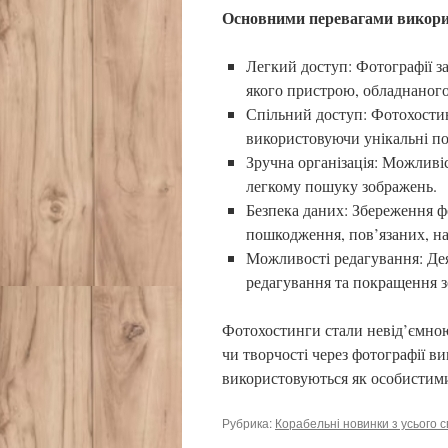
Основними перевагами викори
Легкий доступ: Фотографії з
якого пристрою, обладнаного
Спільний доступ: Фотохостин
використовуючи унікальні по
Зручна організація: Можливіс
легкому пошуку зображень.
Безпека даних: Збереження фо
пошкодження, пов’язаних, н
Можливості редагування: Дея
редагування та покращення з
Фотохостинги стали невід’ємною
чи творчості через фотографії ви
використовуються як особистими
Рубрика:
Корабельні новинки з усього с