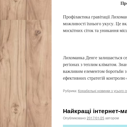
Пр
Профілактика гравітації Лихоман
можливості їхнього укусу. Це вк
москітних сіток та уникання місц
Лихоманка Денге залишається се
регіонах з теплим кліматом. Зн
важливим елементом боротьби з 
ефективних стратегій контролю 
Рубрика:
Корабельні новинки з усього с
Найкращі інтернет-м
Опубликовано
2017/01/25
автором