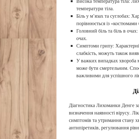
Висока температура тіла: Ли
температури тіла.
Біль у м’язах та суглобах: Х
порівнюється із «костюмами 
Головний біль та біль в очах
очах.
Симптоми грипу: Характерні о
слабкість, можуть також вияв
У важких випадках хвороба 
може бути смертельним. Спо
важливими для успішного лі
Ді
Діагностика Лихоманки Денге заз
визначення наявності вірусу. Л
симптомів та утримання стану х
антипіретиків, регулювання рів